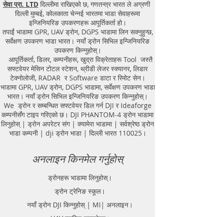
सेवा प्रा. LTD
दिल्लीमा राखिएको छ, गणतन्त्र भारत ले अग्रणी
दिल्ली मुम्बई, कोलकाता चेन्नई भारतमा भाडा सेवाहरूमा
इन्जिनियरिङ उपकरणहरू आपूर्तिकर्ता हो।
तपाईं भाडामा GPR, UAV ड्रोन, DGPS भाडामा लिन सक्नुहुन्छ,
सर्वेक्षण उपकरण भाडा भारत। नयाँ ड्रोन सिभिल इन्जिनियरिङ
उपकरण किन्नुहोस्।
आपूर्तिकर्ता, डिलर, कम्पनीहरू, खुद्रा विक्रेताहरू Tool जस्तै
सफ्टवेयर मेसिन टोटल स्टेशन, थ्रीडी लेजर स्क्यानर, लिडार
टेक्नोलोजी, RADAR र Software डाटा र रिमोट सेन।
भाडामा GPR, UAV ड्रोन, DGPS भाडामा, सर्वेक्षण उपकरण भाडा
भारत। नयाँ ड्रोन सिभिल इन्जिनियरिङ उपकरण किन्नुहोस्।
We ड्रोन र सम्बन्धित सफ्टवेयर डिल गर्न DJI र Ideaforge
कम्पनीसँग टाइप गरिएको छ। DJI PHANTOM-4 ड्रोन भाडामा
लिनुहोस् | ड्रोन अपरेटर संग | क्यामेरा भाडामा | सर्वश्रेष्ठ ड्रोन
भाडा कम्पनी | dji ड्रोन भाडा | दिल्ली भारत 110025।
अनलाइन किनमेल गर्नुहोस्
ड्रोनहरू भाडामा लिनुहोस्।
ड्रोन ट्रेनिङ स्कूल।
नयाँ ड्रोन DJI किन्नुहोस् | MI| अनलाइन।