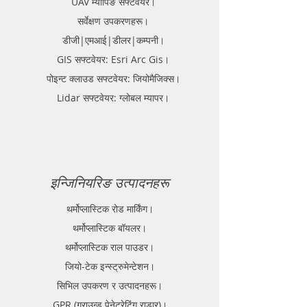
UAV म्यापिङ सफ्टवेयर।
सर्वेक्षण उपकरणहरू।
डीजी|एमआई|डीलर|कम्पनी।
GIS सफ्टवेयर: Esri Arc Gis।
पोइन्ट क्लाउड सफ्टवेयर: जियोमैजिक्स।
Lidar सफ्टवेयर: ग्लोबल म्यापर।
इन्जिनियरिङ उत्पादनहरू
थर्मोप्लास्टिक रोड मार्किंग।
थर्मोप्लास्टिक बॉयलर।
थर्मोप्लास्टिक राल पाउडर।
जियो-टेक इन्स्ट्रुमेन्टेशन।
सिभिल उपकरण र उत्पादनहरू।
GPR (ग्राउन्ड पेनेट्रेटिंग राडार)।