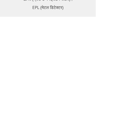
EPL (मेटल डिटेक्टर)
समर्थन
FAQ
ढुवानी र रिटर्न
स्टोर नीति
भुक्तानी विधिहरू
बारे
फोरम
सम्पर्क गर्नुहोस्
सम्पर्क गर्नुहोस्
ग्राहक सेवा:
दिल्ली:
+91- 8954171172