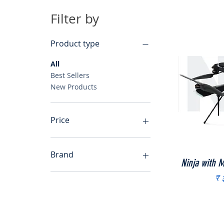
Filter by
Product type
All
Best Sellers
New Products
Price
₹ १४,५००
₹ १३,५०,०००
Brand
Ninja with 
DJI
Pr
₹ 
Ideaforge