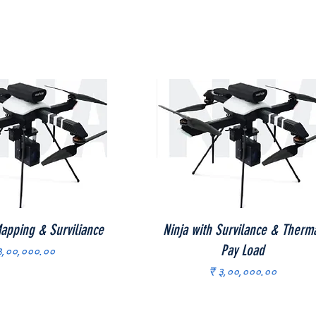
Quick View
Quick View
Mapping & Surviliance
Ninja with Survilance & Therm
Pay Load
ice
३,००,०००.००
Price
₹ ३,००,०००.००