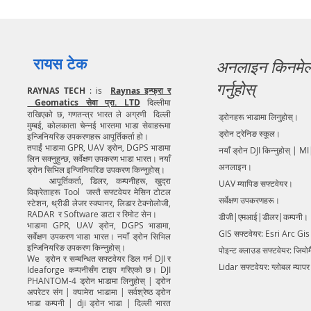
रायस टेक
अनलाइन किनमे
गर्नुहोस्
RAYNAS TECH
: is
Raynas इन्फ्रा र
Geomatics सेवा प्रा. LTD
दिल्लीमा
राखिएको छ, गणतन्त्र भारत ले अग्रणी दिल्ली
ड्रोनहरू भाडामा लिनुहोस्।
मुम्बई, कोलकाता चेन्नई भारतमा भाडा सेवाहरूमा
ड्रोन ट्रेनिङ स्कूल।
इन्जिनियरिङ उपकरणहरू आपूर्तिकर्ता हो।
तपाईं भाडामा GPR, UAV ड्रोन, DGPS भाडामा
नयाँ ड्रोन DJI किन्नुहोस् | MI
लिन सक्नुहुन्छ, सर्वेक्षण उपकरण भाडा भारत। नयाँ
अनलाइन।
ड्रोन सिभिल इन्जिनियरिङ उपकरण किन्नुहोस्।
आपूर्तिकर्ता, डिलर, कम्पनीहरू, खुद्रा
UAV म्यापिङ सफ्टवेयर।
विक्रेताहरू Tool जस्तै सफ्टवेयर मेसिन टोटल
सर्वेक्षण उपकरणहरू।
स्टेशन, थ्रीडी लेजर स्क्यानर, लिडार टेक्नोलोजी,
RADAR र Software डाटा र रिमोट सेन।
डीजी|एमआई|डीलर|कम्पनी।
भाडामा GPR, UAV ड्रोन, DGPS भाडामा,
GIS सफ्टवेयर: Esri Arc Gi
सर्वेक्षण उपकरण भाडा भारत। नयाँ ड्रोन सिभिल
इन्जिनियरिङ उपकरण किन्नुहोस्।
पोइन्ट क्लाउड सफ्टवेयर: जियो
We ड्रोन र सम्बन्धित सफ्टवेयर डिल गर्न DJI र
Lidar सफ्टवेयर: ग्लोबल म्याप
Ideaforge कम्पनीसँग टाइप गरिएको छ। DJI
PHANTOM-4 ड्रोन भाडामा लिनुहोस् | ड्रोन
अपरेटर संग | क्यामेरा भाडामा | सर्वश्रेष्ठ ड्रोन
भाडा कम्पनी | dji ड्रोन भाडा | दिल्ली भारत