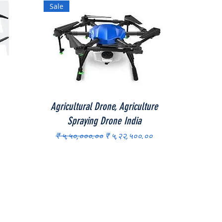
Sale
Quick View
Agricultural Drone, Agriculture
Spraying Drone India
Regular Price
Sale Price
₹ ५,५०,०००.००
₹ ५,२२,५००.००