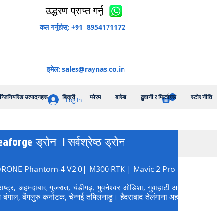
उद्धरण प्राप्त गर्नुहोस्
कल गर्नुहोस्: +91 8954171172
इमेल:
sales@raynas.co.in
न्जिनियरिङ उत्पादनहरू
बिक्री
फोरम
बारेमा
ढुवानी र फिर्ताहरू
स्टोर नीति
Log In
rge ड्रोन | सर्वश्रेष्ठ ड्रोन
िक्षण। DJI DRONE Phantom-4 V2.0| M300 RTK | Mavic 2 Pro | Phanto
े महाराष्ट्र, अहमदाबाद गुजरात, चंडीगढ़, भुवनेश्वर ओडिशा, गुवाहाटी असम ,
बंगाल, बेंगलुरु कर्नाटक, चेन्नई तमिलनाडु। हैदराबाद तेलंगाना अहमदाबाद गुज