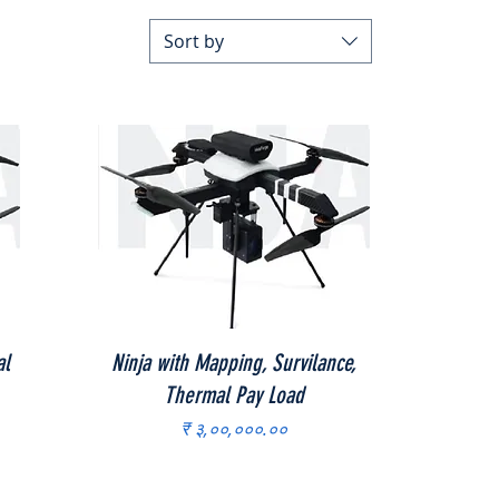
Sort by
Quick View
al
Ninja with Mapping, Survilance,
Thermal Pay Load
Price
₹ ३,००,०००.००