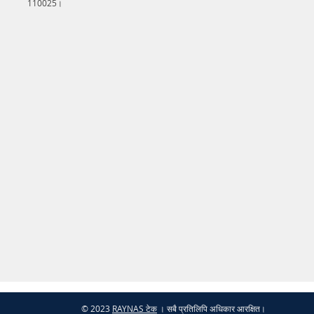
110025।
© 2023
RAYNAS टेक
। सबै प्रतिलिपि अधिकार आरक्षित।