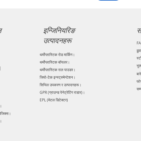
ल
इन्जिनियरिङ
स
उत्पादनहरू
F
ढुव
थर्मोप्लास्टिक रोड मार्किंग।
स्ट
थर्मोप्लास्टिक बॉयलर।
भुक
|
थर्मोप्लास्टिक राल पाउडर।
बारे
जियो-टेक इन्स्ट्रुमेन्टेशन।
फो
सिभिल उपकरण र उत्पादनहरू।
सम्प
GPR (ग्राउन्ड पेनेट्रेटिंग राडार)।
EPL (मेटल डिटेक्टर)
s।
मैजिक्स।
र।