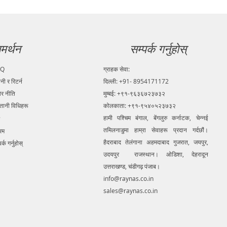
मर्थन
सम्पर्क गर्नुहोस्
AQ
ग्राहक सेवा:
ानी र रिटर्न
दिल्ली: +91- 8954171172
ोर नीति
मुम्बई: +९१-९६३६७२३७३२
्तानी विधिहरू
कोलकाता: +९१-९५४०५२३७३२
हामी पश्चिम बंगाल, बेंगलुरु कर्नाटक, चेन्नई
तमिलनाडुमा हाम्रा सेवाहरू प्रदान गर्दछौं।
रम
हैदराबाद तेलंगाना अहमदाबाद गुजरात, जयपुर,
र्क गर्नुहोस्
उदयपुर राजस्थान। ओडिशा, देहरादून
उत्तराखण्ड, चंडीगढ़ पंजाब।
info@raynas.co.in
sales@raynas.co.in