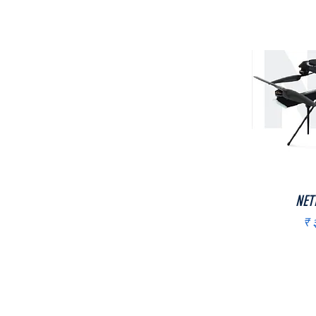
NET
Pr
₹ 