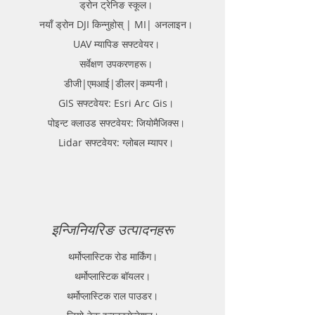
ड्रोन ट्रेनिङ स्कूल।
नयाँ ड्रोन DJI किन्नुहोस् | MI| अनलाइन।
UAV म्यापिङ सफ्टवेयर।
सर्वेक्षण उपकरणहरू।
डीजी|एमआई|डीलर|कम्पनी।
GIS सफ्टवेयर: Esri Arc Gis।
पोइन्ट क्लाउड सफ्टवेयर: जियोमैजिक्स।
Lidar सफ्टवेयर: ग्लोबल म्यापर।
इन्जिनियरिङ उत्पादनहरू
थर्मोप्लास्टिक रोड मार्किंग।
थर्मोप्लास्टिक बॉयलर।
थर्मोप्लास्टिक राल पाउडर।