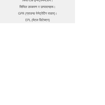
जियो-टेक इन्स्ट्रुमेन्टेशन।
सिभिल उपकरण र उत्पादनहरू।
GPR (ग्राउन्ड पेनेट्रेटिंग राडार)।
EPL (मेटल डिटेक्टर)
समर्थन
FAQ
ढुवानी र रिटर्न
स्टोर नीति
भुक्तानी विधिहरू
बारे
फोरम
सम्पर्क गर्नुहोस्
सम्पर्क गर्नुहोस्