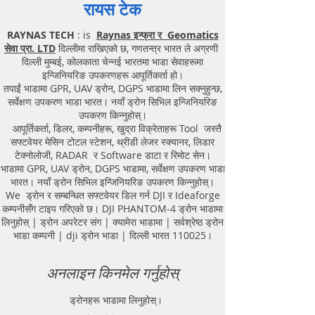
रायस टेक
RAYNAS TECH
: is
Raynas इन्फ्रा र Geomatics
सेवा प्रा. LTD
दिल्लीमा राखिएको छ, गणतन्त्र भारत ले अग्रणी
दिल्ली मुम्बई, कोलकाता चेन्नई भारतमा भाडा सेवाहरूमा
इन्जिनियरिङ उपकरणहरू आपूर्तिकर्ता हो।
तपाईं भाडामा GPR, UAV ड्रोन, DGPS भाडामा लिन सक्नुहुन्छ,
सर्वेक्षण उपकरण भाडा भारत। नयाँ ड्रोन सिभिल इन्जिनियरिङ
उपकरण किन्नुहोस्।
आपूर्तिकर्ता, डिलर, कम्पनीहरू, खुद्रा विक्रेताहरू Tool जस्तै
सफ्टवेयर मेसिन टोटल स्टेशन, थ्रीडी लेजर स्क्यानर, लिडार
टेक्नोलोजी, RADAR र Software डाटा र रिमोट सेन।
भाडामा GPR, UAV ड्रोन, DGPS भाडामा, सर्वेक्षण उपकरण भाडा
भारत। नयाँ ड्रोन सिभिल इन्जिनियरिङ उपकरण किन्नुहोस्।
We ड्रोन र सम्बन्धित सफ्टवेयर डिल गर्न DJI र Ideaforge
कम्पनीसँग टाइप गरिएको छ। DJI PHANTOM-4 ड्रोन भाडामा
लिनुहोस् | ड्रोन अपरेटर संग | क्यामेरा भाडामा | सर्वश्रेष्ठ ड्रोन
भाडा कम्पनी | dji ड्रोन भाडा | दिल्ली भारत 110025।
अनलाइन किनमेल गर्नुहोस्
ड्रोनहरू भाडामा लिनुहोस्।