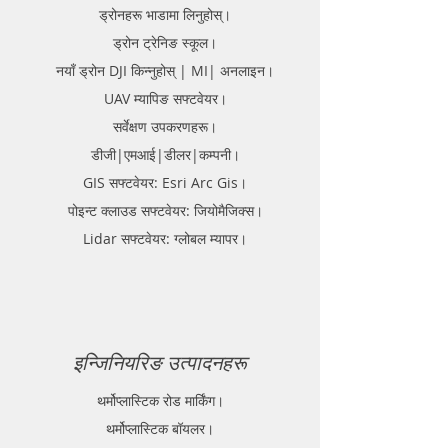
ड्रोनहरू भाडामा लिनुहोस्।
ड्रोन ट्रेनिङ स्कूल।
नयाँ ड्रोन DJI किन्नुहोस् | MI| अनलाइन।
UAV म्यापिङ सफ्टवेयर।
सर्वेक्षण उपकरणहरू।
डीजी|एमआई|डीलर|कम्पनी।
GIS सफ्टवेयर: Esri Arc Gis।
पोइन्ट क्लाउड सफ्टवेयर: जियोमैजिक्स।
Lidar सफ्टवेयर: ग्लोबल म्यापर।
इन्जिनियरिङ उत्पादनहरू
थर्मोप्लास्टिक रोड मार्किंग।
थर्मोप्लास्टिक बॉयलर।