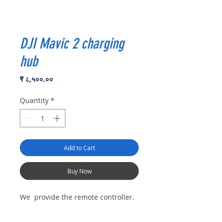
DJI Mavic 2 charging
hub
Price
₹ ८,५००.००
Quantity
*
Add to Cart
Buy Now
We provide the remote controller.