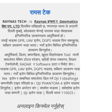
रायस टेक
RAYNAS TECH
: is
Raynas इन्फ्रा र Geomatics
सेवा प्रा. LTD
दिल्लीमा राखिएको छ, गणतन्त्र भारत ले अग्रणी
दिल्ली मुम्बई, कोलकाता चेन्नई भारतमा भाडा सेवाहरूमा
इन्जिनियरिङ उपकरणहरू आपूर्तिकर्ता हो।
तपाईं भाडामा GPR, UAV ड्रोन, DGPS भाडामा लिन सक्नुहुन्छ,
सर्वेक्षण उपकरण भाडा भारत। नयाँ ड्रोन सिभिल इन्जिनियरिङ
उपकरण किन्नुहोस्।
आपूर्तिकर्ता, डिलर, कम्पनीहरू, खुद्रा विक्रेताहरू Tool जस्तै
सफ्टवेयर मेसिन टोटल स्टेशन, थ्रीडी लेजर स्क्यानर, लिडार
टेक्नोलोजी, RADAR र Software डाटा र रिमोट सेन।
भाडामा GPR, UAV ड्रोन, DGPS भाडामा, सर्वेक्षण उपकरण भाडा
भारत। नयाँ ड्रोन सिभिल इन्जिनियरिङ उपकरण किन्नुहोस्।
We ड्रोन र सम्बन्धित सफ्टवेयर डिल गर्न DJI र Ideaforge
कम्पनीसँग टाइप गरिएको छ। DJI PHANTOM-4 ड्रोन भाडामा
लिनुहोस् | ड्रोन अपरेटर संग | क्यामेरा भाडामा | सर्वश्रेष्ठ ड्रोन
भाडा कम्पनी | dji ड्रोन भाडा | दिल्ली भारत 110025।
अनलाइन किनमेल गर्नुहोस्