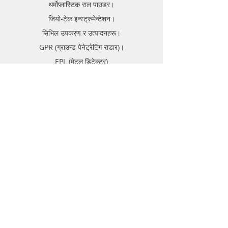
थर्मोप्लास्टिक राल पाउडर।
जियो-टेक इन्स्ट्रुमेन्टेशन।
सिभिल उपकरण र उत्पादनहरू।
GPR (ग्राउन्ड पेनेट्रेटिंग राडार)।
EPL (मेटल डिटेक्टर)
समर्थन
FAQ
ढुवानी र रिटर्न
स्टोर नीति
भुक्तानी विधिहरू
बारे
फोरम
सम्पर्क गर्नुहोस्