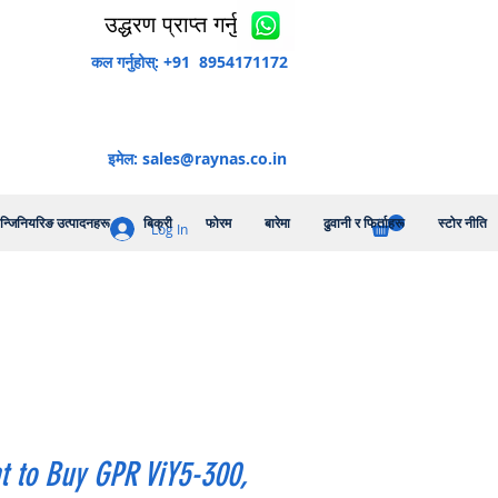
उद्धरण प्राप्त गर्नुहोस्
कल गर्नुहोस्: +91 8954171172
इमेल:
sales@raynas.co.in
न्जिनियरिङ उत्पादनहरू
बिक्री
फोरम
बारेमा
ढुवानी र फिर्ताहरू
स्टोर नीति
Log In
t to Buy GPR ViY5-300,