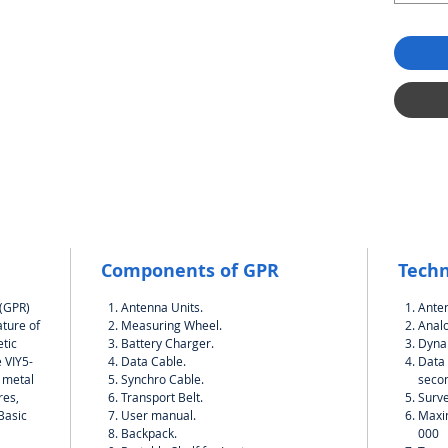
Components of GPR
Techn
 (GPR)
Antenna Units.
Ante
ature of
Measuring Wheel.
Analo
tic
Battery Charger.
Dynam
 VIY5-
Data Cable.
Data 
h metal
Synchro Cable.
seco
res,
Transport Belt.
Surve
.Basic
User manual.
Maxi
Backpack.
000