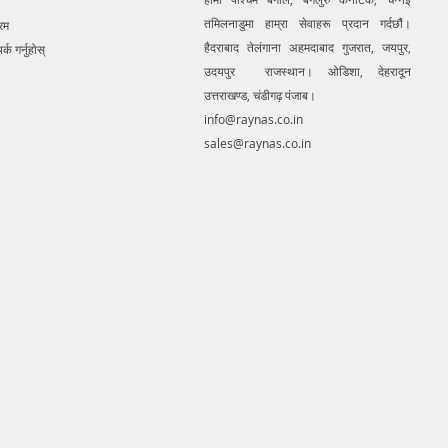
तमिलनाडुमा हाम्रा सेवाहरू प्रदान गर्दछौं।
रम
हैदराबाद तेलंगाना अहमदाबाद गुजरात, जयपुर,
र्क गर्नुहोस्
उदयपुर राजस्थान। ओडिशा, देहरादून
उत्तराखण्ड, चंडीगढ़ पंजाब।
info@raynas.co.in
sales@raynas.co.in