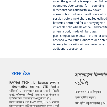
along the ground by transport beltBidire
odometer. User can perform sounding in
directions: back and forthLow power
consumption: not less than 8 hours of w
session before next chargingSealed lead
batteries permitted for air-carryingNon-
inflatable solid wheels of the HandcartD
antenna body made of fiberglass
plasticReplaceable bottom protector to 
antenna without the HandcartEach ante
is ready to use without purchasing any
additional accessories
रायस टेक
अनलाइन किनमे
गर्नुहोस्
RAYNAS TECH
: is
Raynas इन्फ्रा र
Geomatics सेवा प्रा. LTD
दिल्लीमा
राखिएको छ, गणतन्त्र भारत ले अग्रणी दिल्ली
ड्रोनहरू भाडामा लिनुहोस्।
मुम्बई, कोलकाता चेन्नई भारतमा भाडा सेवाहरूमा
ड्रोन ट्रेनिङ स्कूल।
इन्जिनियरिङ उपकरणहरू आपूर्तिकर्ता हो।
तपाईं भाडामा GPR, UAV ड्रोन, DGPS भाडामा
नयाँ ड्रोन DJI किन्नुहोस् | MI
लिन सक्नुहुन्छ, सर्वेक्षण उपकरण भाडा भारत। नयाँ