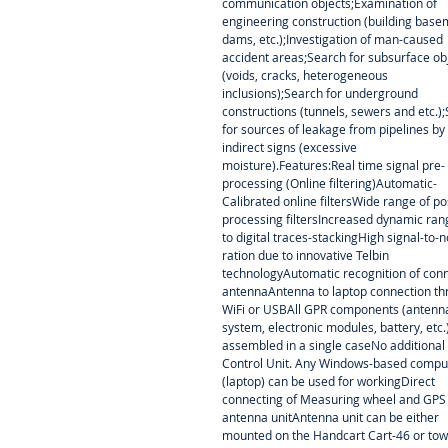
communication objects;Examination of
engineering construction (building base
dams, etc.);Investigation of man-caused
accident areas;Search for subsurface ob
(voids, cracks, heterogeneous
inclusions);Search for underground
constructions (tunnels, sewers and etc.)
for sources of leakage from pipelines by
indirect signs (excessive
moisture).Features:Real time signal pre-
processing (Online filtering)Automatic-
Calibrated online filtersWide range of po
processing filtersIncreased dynamic ra
to digital traces-stackingHigh signal-to-n
ration due to innovative Telbin
technologyAutomatic recognition of con
antennaAntenna to laptop connection t
WiFi or USBAll GPR components (antenn
system, electronic modules, battery, etc.
assembled in a single caseNo additional
Control Unit. Any Windows-based compu
(laptop) can be used for workingDirect
connecting of Measuring wheel and GPS
antenna unitAntenna unit can be either
mounted on the Handcart Cart-46 or to