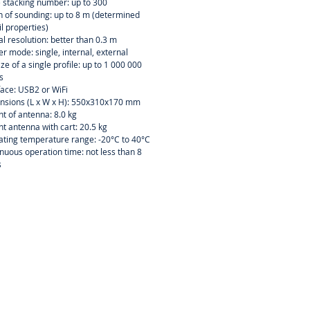
 stacking number: up to 300
 of sounding: up to 8 m (determined
il properties)
al resolution: better than 0.3 m
er mode: single, internal, external
size of a single profile: up to 1 000 000
s
face: USB2 or WiFi
nsions (L x W x H): 550x310x170 mm
t of antenna: 8.0 kg
t antenna with cart: 20.5 kg
ting temperature range: -20°C to 40°C
nuous operation time: not less than 8
s