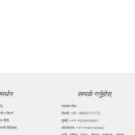
मर्थन
सम्पर्क गर्नुहोस्
AQ
ग्राहक सेवा:
ानी र रिटर्न
दिल्ली: +91- 8954171172
ोर नीति
मुम्बई: +९१-९६३६७२३७३२
्तानी विधिहरू
कोलकाता: +९१-९५४०५२३७३२
हामी पश्चिम बंगाल, बेंगलुरु कर्नाटक, चेन्नई