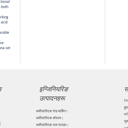
ctional
 both
orking
 acid
urable
use
nna set
ल
इन्जिनियरिङ
स
उत्पादनहरू
F
ढुव
थर्मोप्लास्टिक रोड मार्किंग।
स्ट
थर्मोप्लास्टिक बॉयलर।
भुक
|
थर्मोप्लास्टिक राल पाउडर।