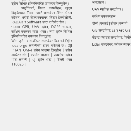
अनलाइन।
ड्रोन सिभिल इन्जिनियरिङ उपकरण किन्नुहोस्।
आपूर्तिकर्ता, डिलर, कम्पनीहरू, खुद्रा
UAV म्यापिङ सफ्टवेयर।
विक्रेताहरू Tool जस्तै सफ्टवेयर मेसिन टोटल
सर्वेक्षण उपकरणहरू।
स्टेशन, थ्रीडी लेजर स्क्यानर, लिडार टेक्नोलोजी,
RADAR र Software डाटा र रिमोट सेन।
डीजी|एमआई|डीलर|कम्पनी।
भाडामा GPR, UAV ड्रोन, DGPS भाडामा,
GIS सफ्टवेयर: Esri Arc Gi
सर्वेक्षण उपकरण भाडा भारत। नयाँ ड्रोन सिभिल
इन्जिनियरिङ उपकरण किन्नुहोस्।
पोइन्ट क्लाउड सफ्टवेयर: जियो
We ड्रोन र सम्बन्धित सफ्टवेयर डिल गर्न DJI र
Lidar सफ्टवेयर: ग्लोबल म्याप
Ideaforge कम्पनीसँग टाइप गरिएको छ। DJI
PHANTOM-4 ड्रोन भाडामा लिनुहोस् | ड्रोन
अपरेटर संग | क्यामेरा भाडामा | सर्वश्रेष्ठ ड्रोन
भाडा कम्पनी | dji ड्रोन भाडा | दिल्ली भारत
110025।