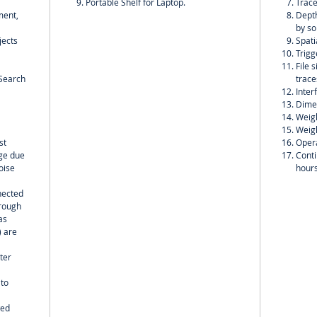
Portable Shelf for Laptop.
Trace
ment,
Depth
by so
jects
Spati
Trigg
File 
;Search
trace
Inter
Dime
Weigh
Weigh
st
Opera
nge due
Conti
oise
hour
nected
hrough
as
) are
ter
 to
wed