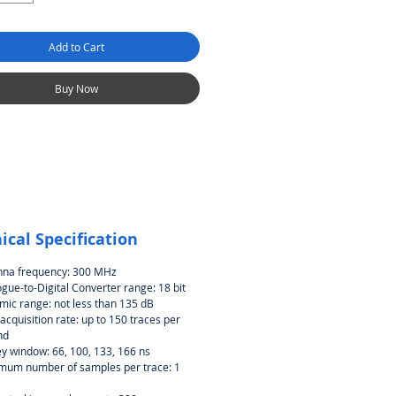
Add to Cart
Buy Now
ical Specification
nna frequency: 300 MHz
gue-to-Digital Converter range: 18 bit
ic range: not less than 135 dB
acquisition rate: up to 150 traces per
nd
y window: 66, 100, 133, 166 ns
mum number of samples per trace: 1