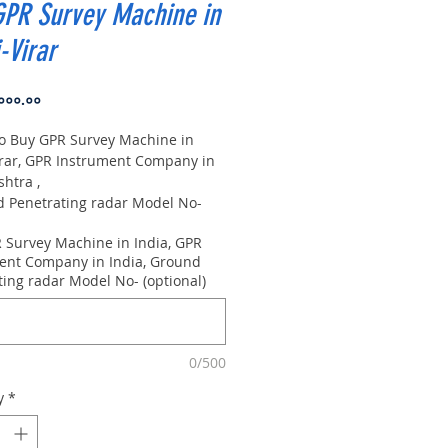
GPR Survey Machine in
-Virar
Price
,०००.००
to Buy GPR Survey Machine in
irar, GPR Instrument Company in
htra ,
Penetrating radar Model No-
0m, Antenna frequency: 300Mhz,
 Survey Machine in India, GPR
 8m
ent Company in India, Ground
ting radar Model No- (optional)
0/500
y
*