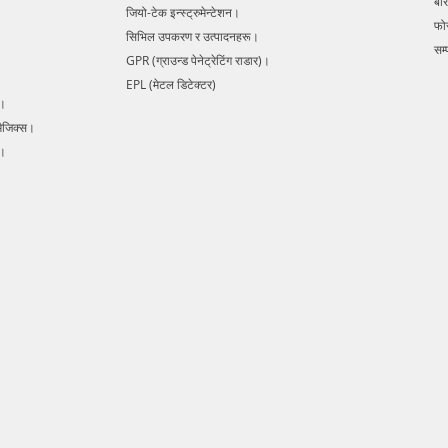
बारे
जियो-टेक इन्स्ट्रुमेन्टेशन।
फो
सिभिल उपकरण र उत्पादनहरू।
सम्प
GPR (ग्राउन्ड पेनेट्रेटिंग राडार)।
EPL (मेटल डिटेक्टर)
s।
मैजिक्स।
र।