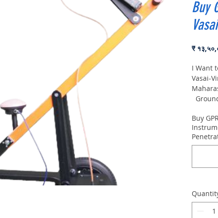
Buy 
Vasai
₹ १३,५०
I Want 
Vasai-V
Maharas
Ground 
VIY5-30
Buy GPR
depth:
Instrum
Penetra
Quantit