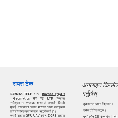
रायस टेक
अनलाइन किनमे
गर्नुहोस्
RAYNAS TECH
: is
Raynas इन्फ्रा र
Geomatics सेवा प्रा. LTD
दिल्लीमा
राखिएको छ, गणतन्त्र भारत ले अग्रणी दिल्ली
ड्रोनहरू भाडामा लिनुहोस्।
मुम्बई, कोलकाता चेन्नई भारतमा भाडा सेवाहरूमा
ड्रोन ट्रेनिङ स्कूल।
इन्जिनियरिङ उपकरणहरू आपूर्तिकर्ता हो।
तपाईं भाडामा GPR, UAV ड्रोन, DGPS भाडामा
नयाँ ड्रोन DJI किन्नुहोस् | MI