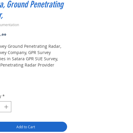
a, Ground Penetrating
,
rumentation
Price
०.००
vey Ground Penetrating Radar,
vey Company, GPR Survey
es in Satara GPR SUE Survey,
Penetrating Radar Provider
es Survey, Underground Utility
 Locator Mapping. India GPR SUE
 Penetrating Radar) Geo scanning
Provider Company|
ound| Sub-Surface Utility
y
*
 |Locator,
nt. Instrument, GPR Survey
 in Maharashtra, .Ground
ting Radar Equipment. GPR
companies in Gaya, Ground
Add to Cart