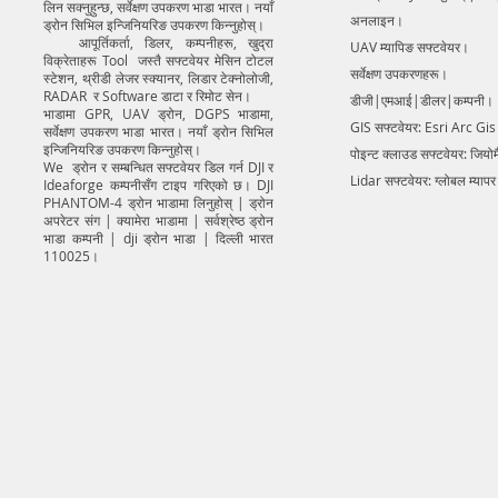
लिन सक्नुहुन्छ, सर्वेक्षण उपकरण भाडा भारत। नयाँ
अनलाइन।
ड्रोन सिभिल इन्जिनियरिङ उपकरण किन्नुहोस्।
आपूर्तिकर्ता, डिलर, कम्पनीहरू, खुद्रा
UAV म्यापिङ सफ्टवेयर।
विक्रेताहरू Tool जस्तै सफ्टवेयर मेसिन टोटल
सर्वेक्षण उपकरणहरू।
स्टेशन, थ्रीडी लेजर स्क्यानर, लिडार टेक्नोलोजी,
RADAR र Software डाटा र रिमोट सेन।
डीजी|एमआई|डीलर|कम्पनी।
भाडामा GPR, UAV ड्रोन, DGPS भाडामा,
GIS सफ्टवेयर: Esri Arc Gi
सर्वेक्षण उपकरण भाडा भारत। नयाँ ड्रोन सिभिल
इन्जिनियरिङ उपकरण किन्नुहोस्।
पोइन्ट क्लाउड सफ्टवेयर: जियो
We ड्रोन र सम्बन्धित सफ्टवेयर डिल गर्न DJI र
Lidar सफ्टवेयर: ग्लोबल म्याप
Ideaforge कम्पनीसँग टाइप गरिएको छ। DJI
PHANTOM-4 ड्रोन भाडामा लिनुहोस् | ड्रोन
अपरेटर संग | क्यामेरा भाडामा | सर्वश्रेष्ठ ड्रोन
भाडा कम्पनी | dji ड्रोन भाडा | दिल्ली भारत
110025।