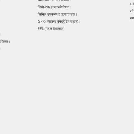
बारे
avoidan
जियो-टेक इन्स्ट्रुमेन्टेशन।
complete
फो
सिभिल उपकरण र उत्पादनहरू।
digital
सम्प
GPR (ग्राउन्ड पेनेट्रेटिंग राडार)।
lines in
EPL (मेटल डिटेक्टर)
in detec
s।
cables, 
मैजिक्स।
damage 
Radar E
र।