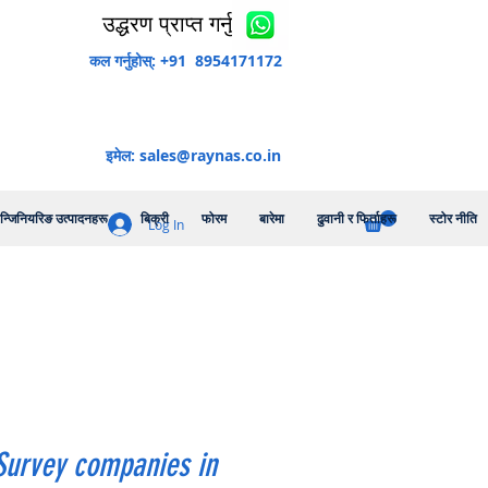
उद्धरण प्राप्त गर्नुहोस्
कल गर्नुहोस्: +91 8954171172
इमेल:
sales@raynas.co.in
न्जिनियरिङ उत्पादनहरू
बिक्री
फोरम
बारेमा
ढुवानी र फिर्ताहरू
स्टोर नीति
Log In
Survey companies in