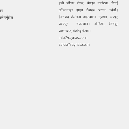
हामी पश्चिम बंगाल, बेंगलुरु कर्नाटक, चेन्नई
ce.. We provide consolidated
तमिलनाडुमा हाम्रा सेवाहरू प्रदान गर्दछौं।
 solution to create detailed
रम
 mapping of underground utility
हैदराबाद तेलंगाना अहमदाबाद गुजरात, जयपुर,
र्क गर्नुहोस्
 GIS platform.This exercise helps
उदयपुर राजस्थान। ओडिशा, देहरादून
tion of buried utilities (pipes,
उत्तराखण्ड, चंडीगढ़ पंजाब।
etc.) for excavation planning and
info@raynas.co.in
avoidance. Ground Penetrating
sales@raynas.co.in
quipment for buying in India.