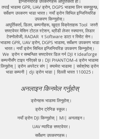
इन्जिनियरिङ उपकरणहरू आपूर्तिकर्ता हो।
Bengal, .Ground Penetrating Radar
तपाईं भाडामा GPR, UAV ड्रोन, DGPS भाडामा लिन सक्नुहुन्छ,
सर्वेक्षण उपकरण भाडा भारत। नयाँ ड्रोन सिभिल इन्जिनियरिङ
Equipment. GPR Survey companies
उपकरण किन्नुहोस्।
in Gaya, Ground Penetrating Radar,
आपूर्तिकर्ता, डिलर, कम्पनीहरू, खुद्रा विक्रेताहरू Tool जस्तै
| RAYNAS | TECH. GPR SUE Survey,
सफ्टवेयर मेसिन टोटल स्टेशन, थ्रीडी लेजर स्क्यानर, लिडार
Ground Penetrating Radar Provider
टेक्नोलोजी, RADAR र Software डाटा र रिमोट सेन।
Companies Survey,Underground
भाडामा GPR, UAV ड्रोन, DGPS भाडामा, सर्वेक्षण उपकरण भाडा
Utility Scanner Locator
भारत। नयाँ ड्रोन सिभिल इन्जिनियरिङ उपकरण किन्नुहोस्।
Mapping.GPR(Ground Penetrating
We ड्रोन र सम्बन्धित सफ्टवेयर डिल गर्न DJI र Ideaforge
Radar) Survey Provider . We
कम्पनीसँग टाइप गरिएको छ। DJI PHANTOM-4 ड्रोन भाडामा
provide consolidated complete
लिनुहोस् | ड्रोन अपरेटर संग | क्यामेरा भाडामा | सर्वश्रेष्ठ ड्रोन
solution to create detailed digital
भाडा कम्पनी | dji ड्रोन भाडा | दिल्ली भारत 110025।
mapping of underground utility
lines in GIS platform.This exercise
अनलाइन किनमेल गर्नुहोस्
helps in detection of buried
utilities (pipes, cables, etc.) for
ड्रोनहरू भाडामा लिनुहोस्।
excavation planning and damage
ड्रोन ट्रेनिङ स्कूल।
avoidance. Ground Penetrating
Radar Provider Companies Survey,
नयाँ ड्रोन DJI किन्नुहोस् | MI| अनलाइन।
Underground Utility Scanner
UAV म्यापिङ सफ्टवेयर।
Locator Mapping. India
सर्वेक्षण उपकरणहरू।
GPR(Ground Penetrating Radar)