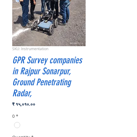
SKU: Instrumentation
GPR Survey companies
in Rajpur Sonarpur,
Ground Penetrating
Radar,
Price
₹ १५,०१०.००
0
*