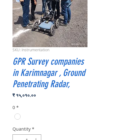
SKU: Instrumentation
GPR Survey companies
in Karimnagar , Ground
Penetrating Radar,
Price
₹ १५,०१०.००
0
*
Quantity
*