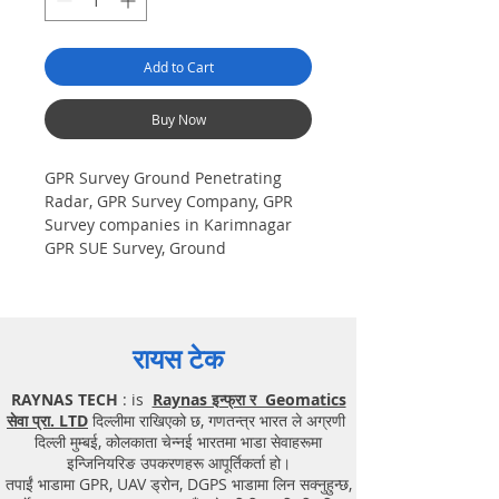
Add to Cart
Buy Now
GPR Survey Ground Penetrating
Radar, GPR Survey Company, GPR
Survey companies in Karimnagar
GPR SUE Survey, Ground
Penetrating Radar Provider
Companies Survey, Underground
Utility Scanner Locator Mapping.
India GPR SUE (Ground Penetrating
रायस टेक
Radar) Geo scanning Survey
Provider Company| Underground|
RAYNAS TECH
: is
Raynas इन्फ्रा र Geomatics
Sub-Surface Utility Scanner
सेवा प्रा. LTD
दिल्लीमा राखिएको छ, गणतन्त्र भारत ले अग्रणी
|Locator, Equipment. Instrument,
दिल्ली मुम्बई, कोलकाता चेन्नई भारतमा भाडा सेवाहरूमा
GPR Survey machine in Telangana,
इन्जिनियरिङ उपकरणहरू आपूर्तिकर्ता हो।
.Ground Penetrating Radar
तपाईं भाडामा GPR, UAV ड्रोन, DGPS भाडामा लिन सक्नुहुन्छ,