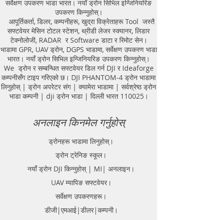
सर्वेक्षण उपकरण भाडा भारत। नयाँ ड्रोन सिभिल इन्जिनियरिङ
Equipment. GPR Survey companies
उपकरण किन्नुहोस्।
in Gaya, Ground Penetrating Radar,
आपूर्तिकर्ता, डिलर, कम्पनीहरू, खुद्रा विक्रेताहरू Tool जस्तै
| RAYNAS | TECH. GPR SUE Survey,
सफ्टवेयर मेसिन टोटल स्टेशन, थ्रीडी लेजर स्क्यानर, लिडार
Ground Penetrating Radar Provider
टेक्नोलोजी, RADAR र Software डाटा र रिमोट सेन।
Companies Survey,Underground
भाडामा GPR, UAV ड्रोन, DGPS भाडामा, सर्वेक्षण उपकरण भाडा
Utility Scanner Locator
भारत। नयाँ ड्रोन सिभिल इन्जिनियरिङ उपकरण किन्नुहोस्।
Mapping.GPR(Ground Penetrating
We ड्रोन र सम्बन्धित सफ्टवेयर डिल गर्न DJI र Ideaforge
Radar) Survey Provider . We
कम्पनीसँग टाइप गरिएको छ। DJI PHANTOM-4 ड्रोन भाडामा
provide consolidated complete
लिनुहोस् | ड्रोन अपरेटर संग | क्यामेरा भाडामा | सर्वश्रेष्ठ ड्रोन
solution to create detailed digital
भाडा कम्पनी | dji ड्रोन भाडा | दिल्ली भारत 110025।
mapping of underground utility
lines in GIS platform.This exercise
अनलाइन किनमेल गर्नुहोस्
helps in detection of buried
utilities (pipes, cables, etc.) for
ड्रोनहरू भाडामा लिनुहोस्।
excavation planning and damage
ड्रोन ट्रेनिङ स्कूल।
avoidance. Ground Penetrating
Radar Provider Companies Survey,
नयाँ ड्रोन DJI किन्नुहोस् | MI| अनलाइन।
Underground Utility Scanner
UAV म्यापिङ सफ्टवेयर।
Locator Mapping. India
सर्वेक्षण उपकरणहरू।
GPR(Ground Penetrating Radar)
Survey Provider. We provide
डीजी|एमआई|डीलर|कम्पनी।
consolidated complete solution to