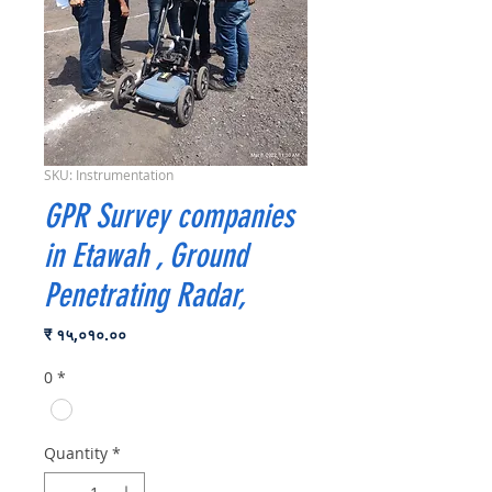
SKU: Instrumentation
GPR Survey companies
in Etawah , Ground
Penetrating Radar,
Price
₹ १५,०१०.००
0
*
Quantity
*