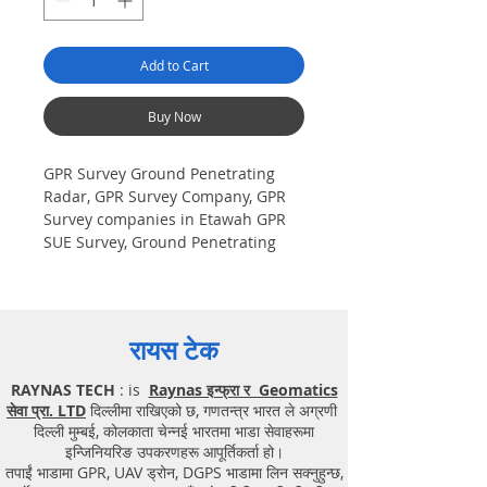
Add to Cart
Buy Now
GPR Survey Ground Penetrating
Radar, GPR Survey Company, GPR
Survey companies in Etawah GPR
SUE Survey, Ground Penetrating
Radar Provider Companies Survey,
Underground Utility Scanner
Locator Mapping. India GPR SUE
(Ground Penetrating Radar) Geo
रायस टेक
scanning Survey Provider
Company| Underground| Sub-
RAYNAS TECH
: is
Raynas इन्फ्रा र Geomatics
Surface Utility Scanner |Locator,
सेवा प्रा. LTD
दिल्लीमा राखिएको छ, गणतन्त्र भारत ले अग्रणी
Equipment. Instrument, GPR
दिल्ली मुम्बई, कोलकाता चेन्नई भारतमा भाडा सेवाहरूमा
Survey machine in Uttar Pradesh,
इन्जिनियरिङ उपकरणहरू आपूर्तिकर्ता हो।
.Ground Penetrating Radar
तपाईं भाडामा GPR, UAV ड्रोन, DGPS भाडामा लिन सक्नुहुन्छ,