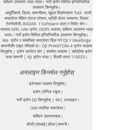
सर्वेक्षण उपकरण भाडा भारत। नयाँ ड्रोन सिभिल इन्जिनियरिङ
Equipment. GPR Survey companies
उपकरण किन्नुहोस्।
in Gaya, Ground Penetrating Radar,
आपूर्तिकर्ता, डिलर, कम्पनीहरू, खुद्रा विक्रेताहरू Tool जस्तै
| RAYNAS | TECH. GPR SUE Survey,
सफ्टवेयर मेसिन टोटल स्टेशन, थ्रीडी लेजर स्क्यानर, लिडार
Ground Penetrating Radar Provider
टेक्नोलोजी, RADAR र Software डाटा र रिमोट सेन।
Companies Survey,Underground
भाडामा GPR, UAV ड्रोन, DGPS भाडामा, सर्वेक्षण उपकरण भाडा
Utility Scanner Locator
भारत। नयाँ ड्रोन सिभिल इन्जिनियरिङ उपकरण किन्नुहोस्।
Mapping.GPR(Ground Penetrating
We ड्रोन र सम्बन्धित सफ्टवेयर डिल गर्न DJI र Ideaforge
Radar) Survey Provider . We
कम्पनीसँग टाइप गरिएको छ। DJI PHANTOM-4 ड्रोन भाडामा
provide consolidated complete
लिनुहोस् | ड्रोन अपरेटर संग | क्यामेरा भाडामा | सर्वश्रेष्ठ ड्रोन
solution to create detailed digital
भाडा कम्पनी | dji ड्रोन भाडा | दिल्ली भारत 110025।
mapping of underground utility
lines in GIS platform.This exercise
अनलाइन किनमेल गर्नुहोस्
helps in detection of buried
utilities (pipes, cables, etc.) for
ड्रोनहरू भाडामा लिनुहोस्।
excavation planning and damage
ड्रोन ट्रेनिङ स्कूल।
avoidance. Ground Penetrating
Radar Provider Companies Survey,
नयाँ ड्रोन DJI किन्नुहोस् | MI| अनलाइन।
Underground Utility Scanner
UAV म्यापिङ सफ्टवेयर।
Locator Mapping. India
सर्वेक्षण उपकरणहरू।
GPR(Ground Penetrating Radar)
Survey Provider. We provide
डीजी|एमआई|डीलर|कम्पनी।
consolidated complete solution to