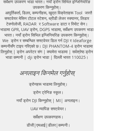
सर्वेक्षण उपकरण भाडा भारत। नयाँ ड्रोन सिभिल इन्जिनियरिङ
Equipment. GPR Survey companies
उपकरण किन्नुहोस्।
in Gaya, Ground Penetrating Radar,
आपूर्तिकर्ता, डिलर, कम्पनीहरू, खुद्रा विक्रेताहरू Tool जस्तै
| RAYNAS | TECH. GPR SUE Survey,
सफ्टवेयर मेसिन टोटल स्टेशन, थ्रीडी लेजर स्क्यानर, लिडार
Ground Penetrating Radar Provider
टेक्नोलोजी, RADAR र Software डाटा र रिमोट सेन।
Companies Survey,Underground
भाडामा GPR, UAV ड्रोन, DGPS भाडामा, सर्वेक्षण उपकरण भाडा
Utility Scanner Locator
भारत। नयाँ ड्रोन सिभिल इन्जिनियरिङ उपकरण किन्नुहोस्।
Mapping.GPR(Ground Penetrating
We ड्रोन र सम्बन्धित सफ्टवेयर डिल गर्न DJI र Ideaforge
Radar) Survey Provider . We
कम्पनीसँग टाइप गरिएको छ। DJI PHANTOM-4 ड्रोन भाडामा
provide consolidated complete
लिनुहोस् | ड्रोन अपरेटर संग | क्यामेरा भाडामा | सर्वश्रेष्ठ ड्रोन
solution to create detailed digital
भाडा कम्पनी | dji ड्रोन भाडा | दिल्ली भारत 110025।
mapping of underground utility
lines in GIS platform.This exercise
अनलाइन किनमेल गर्नुहोस्
helps in detection of buried
utilities (pipes, cables, etc.) for
ड्रोनहरू भाडामा लिनुहोस्।
excavation planning and damage
ड्रोन ट्रेनिङ स्कूल।
avoidance. Ground Penetrating
Radar Provider Companies Survey,
नयाँ ड्रोन DJI किन्नुहोस् | MI| अनलाइन।
Underground Utility Scanner
UAV म्यापिङ सफ्टवेयर।
Locator Mapping. India
सर्वेक्षण उपकरणहरू।
GPR(Ground Penetrating Radar)
Survey Provider. We provide
डीजी|एमआई|डीलर|कम्पनी।
consolidated complete solution to