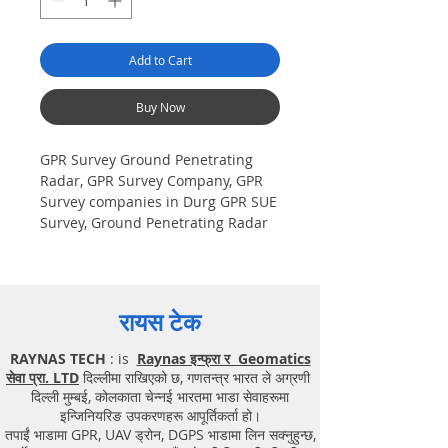
Add to Cart
Buy Now
GPR Survey Ground Penetrating
Radar, GPR Survey Company, GPR
Survey companies in Durg GPR SUE
Survey, Ground Penetrating Radar
Provider Companies Survey,
Underground Utility Scanner
Locator Mapping. India GPR SUE
(Ground Penetrating Radar) Geo
रायस टेक
scanning Survey Provider
Company| Underground| Sub-
RAYNAS TECH
: is
Raynas इन्फ्रा र Geomatics
Surface Utility Scanner |Locator,
सेवा प्रा. LTD
दिल्लीमा राखिएको छ, गणतन्त्र भारत ले अग्रणी
Equipment. Instrument, GPR
दिल्ली मुम्बई, कोलकाता चेन्नई भारतमा भाडा सेवाहरूमा
Survey machine in Chhattisgarh,
इन्जिनियरिङ उपकरणहरू आपूर्तिकर्ता हो।
.Ground Penetrating Radar
तपाईं भाडामा GPR, UAV ड्रोन, DGPS भाडामा लिन सक्नुहुन्छ,