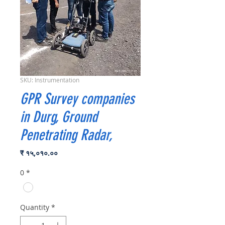
SKU: Instrumentation
GPR Survey companies
in Durg, Ground
Penetrating Radar,
Price
₹ १५,०१०.००
0
*
Quantity
*