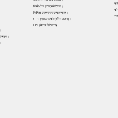
बारे
avoidan
जियो-टेक इन्स्ट्रुमेन्टेशन।
complete
फो
सिभिल उपकरण र उत्पादनहरू।
digital
सम्प
GPR (ग्राउन्ड पेनेट्रेटिंग राडार)।
lines in
EPL (मेटल डिटेक्टर)
in detec
s।
cables, 
मैजिक्स।
damage 
Radar E
र।