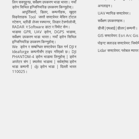
लिन सक्नुहुन्छ, सर्वेक्षण उपकरण भाडा भारत। नयाँ
अनलाइन।
ड्रोन सिभिल इन्जिनियरिङ उपकरण किन्नुहोस्।
आपूर्तिकर्ता, डिलर, कम्पनीहरू, खुद्रा
UAV म्यापिङ सफ्टवेयर।
विक्रेताहरू Tool जस्तै सफ्टवेयर मेसिन टोटल
सर्वेक्षण उपकरणहरू।
स्टेशन, थ्रीडी लेजर स्क्यानर, लिडार टेक्नोलोजी,
RADAR र Software डाटा र रिमोट सेन।
डीजी|एमआई|डीलर|कम्पनी।
भाडामा GPR, UAV ड्रोन, DGPS भाडामा,
GIS सफ्टवेयर: Esri Arc Gi
सर्वेक्षण उपकरण भाडा भारत। नयाँ ड्रोन सिभिल
इन्जिनियरिङ उपकरण किन्नुहोस्।
पोइन्ट क्लाउड सफ्टवेयर: जियो
We ड्रोन र सम्बन्धित सफ्टवेयर डिल गर्न DJI र
Lidar सफ्टवेयर: ग्लोबल म्याप
Ideaforge कम्पनीसँग टाइप गरिएको छ। DJI
PHANTOM-4 ड्रोन भाडामा लिनुहोस् | ड्रोन
अपरेटर संग | क्यामेरा भाडामा | सर्वश्रेष्ठ ड्रोन
भाडा कम्पनी | dji ड्रोन भाडा | दिल्ली भारत
110025।