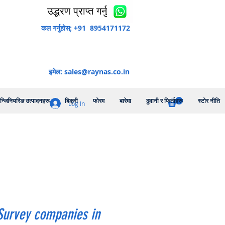
उद्धरण प्राप्त गर्नुहोस्
कल गर्नुहोस्: +91 8954171172
इमेल:
sales@raynas.co.in
न्जिनियरिङ उत्पादनहरू
बिक्री
फोरम
बारेमा
ढुवानी र फिर्ताहरू
स्टोर नीति
Log In
Survey companies in