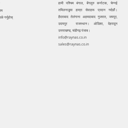
हामी पश्चिम बंगाल, बेंगलुरु कर्नाटक, चेन्नई
ce.. We provide consolidated
तमिलनाडुमा हाम्रा सेवाहरू प्रदान गर्दछौं।
 solution to create detailed
रम
 mapping of underground utility
हैदराबाद तेलंगाना अहमदाबाद गुजरात, जयपुर,
र्क गर्नुहोस्
 GIS platform.This exercise helps
उदयपुर राजस्थान। ओडिशा, देहरादून
tion of buried utilities (pipes,
उत्तराखण्ड, चंडीगढ़ पंजाब।
etc.) for excavation planning and
info@raynas.co.in
avoidance. Ground Penetrating
sales@raynas.co.in
quipment for buying in India.