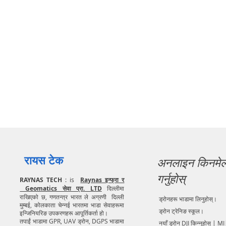
रायस टेक
अनलाइन किनमे
गर्नुहोस्
RAYNAS TECH
: is
Raynas इन्फ्रा र
Geomatics सेवा प्रा. LTD
दिल्लीमा
राखिएको छ, गणतन्त्र भारत ले अग्रणी दिल्ली
ड्रोनहरू भाडामा लिनुहोस्।
मुम्बई, कोलकाता चेन्नई भारतमा भाडा सेवाहरूमा
ड्रोन ट्रेनिङ स्कूल।
इन्जिनियरिङ उपकरणहरू आपूर्तिकर्ता हो।
तपाईं भाडामा GPR, UAV ड्रोन, DGPS भाडामा
नयाँ ड्रोन DJI किन्नुहोस् | MI