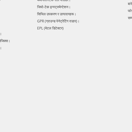
बारे
avoidan
जियो-टेक इन्स्ट्रुमेन्टेशन।
complete
फो
सिभिल उपकरण र उत्पादनहरू।
digital
सम्प
GPR (ग्राउन्ड पेनेट्रेटिंग राडार)।
lines in
EPL (मेटल डिटेक्टर)
in detec
s।
cables, 
मैजिक्स।
damage 
Radar E
र।