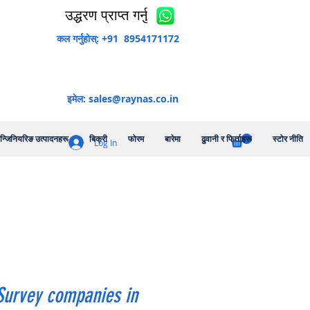
उद्धरण प्राप्त गर्नुहोस्
कल गर्नुहोस्: +91 8954171172
इमेल:
sales@raynas.co.in
न्जिनियरिङ उत्पादनहरू
बिक्री
फोरम
बारेमा
ढुवानी र फिर्ताहरू
स्टोर नीति
Log In
Survey companies in