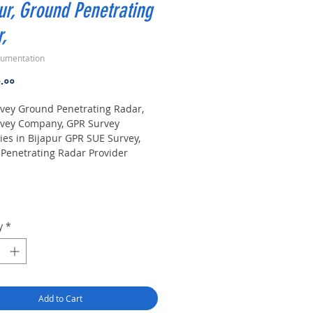
ur, Ground Penetrating
,
rumentation
Price
०.००
vey Ground Penetrating Radar,
vey Company, GPR Survey
es in Bijapur GPR SUE Survey,
Penetrating Radar Provider
es Survey, Underground Utility
 Locator Mapping. India GPR SUE
 Penetrating Radar) Geo scanning
Provider Company|
ound| Sub-Surface Utility
y
*
 |Locator,
nt. Instrument, GPR Survey
 in Karnataka, .Ground
ting Radar Equipment. GPR
companies in Gaya, Ground
Add to Cart