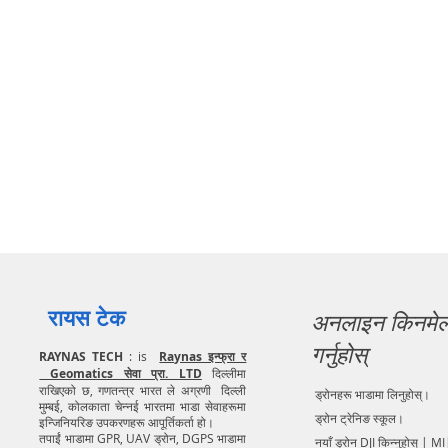
रायस टेक
अनलाइन किनमे
गर्नुहोस्
RAYNAS TECH
: is
Raynas इन्फ्रा र
Geomatics सेवा प्रा. LTD
दिल्लीमा
राखिएको छ, गणतन्त्र भारत ले अग्रणी दिल्ली
ड्रोनहरू भाडामा लिनुहोस्।
मुम्बई, कोलकाता चेन्नई भारतमा भाडा सेवाहरूमा
ड्रोन ट्रेनिङ स्कूल।
इन्जिनियरिङ उपकरणहरू आपूर्तिकर्ता हो।
तपाईं भाडामा GPR, UAV ड्रोन, DGPS भाडामा
नयाँ ड्रोन DJI किन्नुहोस् | MI