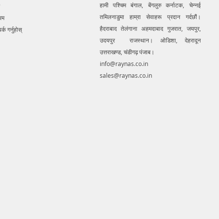
हामी पश्चिम बंगाल, बेंगलुरु कर्नाटक, चेन्नई
ce.. We provide consolidated
तमिलनाडुमा हाम्रा सेवाहरू प्रदान गर्दछौं।
 solution to create detailed
रम
 mapping of underground utility
हैदराबाद तेलंगाना अहमदाबाद गुजरात, जयपुर,
र्क गर्नुहोस्
 GIS platform.This exercise helps
उदयपुर राजस्थान। ओडिशा, देहरादून
tion of buried utilities (pipes,
उत्तराखण्ड, चंडीगढ़ पंजाब।
etc.) for excavation planning and
info@raynas.co.in
avoidance. Ground Penetrating
sales@raynas.co.in
quipment for buying in India.