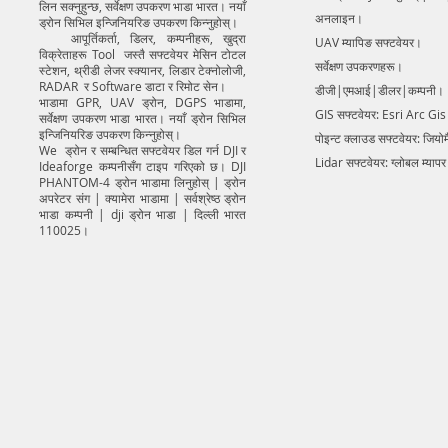
लिन सक्नुहुन्छ, सर्वेक्षण उपकरण भाडा भारत। नयाँ
अनलाइन।
ड्रोन सिभिल इन्जिनियरिङ उपकरण किन्नुहोस्।
आपूर्तिकर्ता, डिलर, कम्पनीहरू, खुद्रा
UAV म्यापिङ सफ्टवेयर।
विक्रेताहरू Tool जस्तै सफ्टवेयर मेसिन टोटल
सर्वेक्षण उपकरणहरू।
स्टेशन, थ्रीडी लेजर स्क्यानर, लिडार टेक्नोलोजी,
RADAR र Software डाटा र रिमोट सेन।
डीजी|एमआई|डीलर|कम्पनी।
भाडामा GPR, UAV ड्रोन, DGPS भाडामा,
GIS सफ्टवेयर: Esri Arc Gi
सर्वेक्षण उपकरण भाडा भारत। नयाँ ड्रोन सिभिल
इन्जिनियरिङ उपकरण किन्नुहोस्।
पोइन्ट क्लाउड सफ्टवेयर: जियो
We ड्रोन र सम्बन्धित सफ्टवेयर डिल गर्न DJI र
Lidar सफ्टवेयर: ग्लोबल म्याप
Ideaforge कम्पनीसँग टाइप गरिएको छ। DJI
PHANTOM-4 ड्रोन भाडामा लिनुहोस् | ड्रोन
अपरेटर संग | क्यामेरा भाडामा | सर्वश्रेष्ठ ड्रोन
भाडा कम्पनी | dji ड्रोन भाडा | दिल्ली भारत
110025।