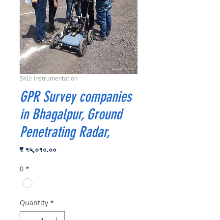
SKU: Instrumentation
GPR Survey companies
in Bhagalpur, Ground
Penetrating Radar,
Price
₹ १५,०१०.००
0
*
Quantity
*