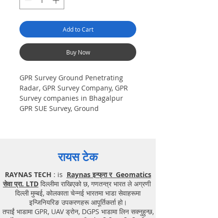
Add to Cart
Buy Now
GPR Survey Ground Penetrating
Radar, GPR Survey Company, GPR
Survey companies in Bhagalpur
GPR SUE Survey, Ground
Penetrating Radar Provider
Companies Survey, Underground
Utility Scanner Locator Mapping.
India GPR SUE (Ground Penetrating
रायस टेक
Radar) Geo scanning Survey
Provider Company| Underground|
RAYNAS TECH
: is
Raynas इन्फ्रा र Geomatics
Sub-Surface Utility Scanner
सेवा प्रा. LTD
दिल्लीमा राखिएको छ, गणतन्त्र भारत ले अग्रणी
|Locator, Equipment. Instrument,
दिल्ली मुम्बई, कोलकाता चेन्नई भारतमा भाडा सेवाहरूमा
GPR Survey machine in Bihar,
इन्जिनियरिङ उपकरणहरू आपूर्तिकर्ता हो।
.Ground Penetrating Radar
तपाईं भाडामा GPR, UAV ड्रोन, DGPS भाडामा लिन सक्नुहुन्छ,