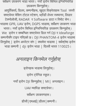
सर्वेक्षण उपकरण भाडा भारत। नयाँ ड्रोन सिभिल इन्जिनियरिङ
Equipment. GPR Survey companies
उपकरण किन्नुहोस्।
in Gaya, Ground Penetrating Radar,
आपूर्तिकर्ता, डिलर, कम्पनीहरू, खुद्रा विक्रेताहरू Tool जस्तै
| RAYNAS | TECH. GPR SUE Survey,
सफ्टवेयर मेसिन टोटल स्टेशन, थ्रीडी लेजर स्क्यानर, लिडार
Ground Penetrating Radar Provider
टेक्नोलोजी, RADAR र Software डाटा र रिमोट सेन।
Companies Survey,Underground
भाडामा GPR, UAV ड्रोन, DGPS भाडामा, सर्वेक्षण उपकरण भाडा
Utility Scanner Locator
भारत। नयाँ ड्रोन सिभिल इन्जिनियरिङ उपकरण किन्नुहोस्।
Mapping.GPR(Ground Penetrating
We ड्रोन र सम्बन्धित सफ्टवेयर डिल गर्न DJI र Ideaforge
Radar) Survey Provider . We
कम्पनीसँग टाइप गरिएको छ। DJI PHANTOM-4 ड्रोन भाडामा
provide consolidated complete
लिनुहोस् | ड्रोन अपरेटर संग | क्यामेरा भाडामा | सर्वश्रेष्ठ ड्रोन
solution to create detailed digital
भाडा कम्पनी | dji ड्रोन भाडा | दिल्ली भारत 110025।
mapping of underground utility
lines in GIS platform.This exercise
अनलाइन किनमेल गर्नुहोस्
helps in detection of buried
utilities (pipes, cables, etc.) for
ड्रोनहरू भाडामा लिनुहोस्।
excavation planning and damage
ड्रोन ट्रेनिङ स्कूल।
avoidance. Ground Penetrating
Radar Provider Companies Survey,
नयाँ ड्रोन DJI किन्नुहोस् | MI| अनलाइन।
Underground Utility Scanner
UAV म्यापिङ सफ्टवेयर।
Locator Mapping. India
सर्वेक्षण उपकरणहरू।
GPR(Ground Penetrating Radar)
Survey Provider. We provide
डीजी|एमआई|डीलर|कम्पनी।
consolidated complete solution to