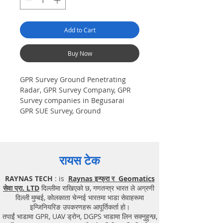
Add to Cart
Buy Now
GPR Survey Ground Penetrating
Radar, GPR Survey Company, GPR
Survey companies in Begusarai
GPR SUE Survey, Ground
Penetrating Radar Provider
Companies Survey, Underground
Utility Scanner Locator Mapping.
India GPR SUE (Ground Penetrating
रायस टेक
Radar) Geo scanning Survey
Provider Company| Underground|
RAYNAS TECH
: is
Raynas इन्फ्रा र Geomatics
Sub-Surface Utility Scanner
सेवा प्रा. LTD
दिल्लीमा राखिएको छ, गणतन्त्र भारत ले अग्रणी
|Locator, Equipment. Instrument,
दिल्ली मुम्बई, कोलकाता चेन्नई भारतमा भाडा सेवाहरूमा
GPR Survey machine in Bihar,
इन्जिनियरिङ उपकरणहरू आपूर्तिकर्ता हो।
.Ground Penetrating Radar
तपाईं भाडामा GPR, UAV ड्रोन, DGPS भाडामा लिन सक्नुहुन्छ,