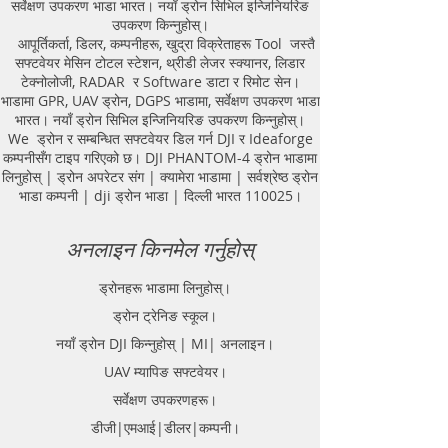
सर्वेक्षण उपकरण भाडा भारत। नयाँ ड्रोन सिभिल इन्जिनियरिङ
Equipment. GPR Survey companies
उपकरण किन्नुहोस्।
in Gaya, Ground Penetrating Radar,
आपूर्तिकर्ता, डिलर, कम्पनीहरू, खुद्रा विक्रेताहरू Tool जस्तै
| RAYNAS | TECH. GPR SUE Survey,
सफ्टवेयर मेसिन टोटल स्टेशन, थ्रीडी लेजर स्क्यानर, लिडार
Ground Penetrating Radar Provider
टेक्नोलोजी, RADAR र Software डाटा र रिमोट सेन।
Companies Survey,Underground
भाडामा GPR, UAV ड्रोन, DGPS भाडामा, सर्वेक्षण उपकरण भाडा
Utility Scanner Locator
भारत। नयाँ ड्रोन सिभिल इन्जिनियरिङ उपकरण किन्नुहोस्।
Mapping.GPR(Ground Penetrating
We ड्रोन र सम्बन्धित सफ्टवेयर डिल गर्न DJI र Ideaforge
Radar) Survey Provider . We
कम्पनीसँग टाइप गरिएको छ। DJI PHANTOM-4 ड्रोन भाडामा
provide consolidated complete
लिनुहोस् | ड्रोन अपरेटर संग | क्यामेरा भाडामा | सर्वश्रेष्ठ ड्रोन
solution to create detailed digital
भाडा कम्पनी | dji ड्रोन भाडा | दिल्ली भारत 110025।
mapping of underground utility
lines in GIS platform.This exercise
अनलाइन किनमेल गर्नुहोस्
helps in detection of buried
utilities (pipes, cables, etc.) for
ड्रोनहरू भाडामा लिनुहोस्।
excavation planning and damage
ड्रोन ट्रेनिङ स्कूल।
avoidance. Ground Penetrating
Radar Provider Companies Survey,
नयाँ ड्रोन DJI किन्नुहोस् | MI| अनलाइन।
Underground Utility Scanner
UAV म्यापिङ सफ्टवेयर।
Locator Mapping. India
सर्वेक्षण उपकरणहरू।
GPR(Ground Penetrating Radar)
Survey Provider. We provide
डीजी|एमआई|डीलर|कम्पनी।
consolidated complete solution to