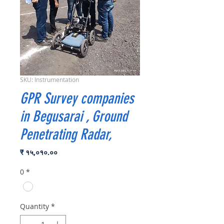
SKU: Instrumentation
GPR Survey companies
in Begusarai , Ground
Penetrating Radar,
Price
₹ १५,०१०.००
0
*
Quantity
*