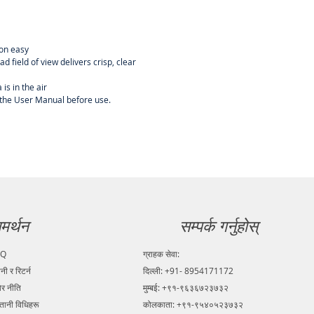
ion easy
 field of view delivers crisp, clear
is in the air
er the User Manual before use.
मर्थन
सम्पर्क गर्नुहोस्
AQ
ग्राहक सेवा:
ानी र रिटर्न
दिल्ली: +91- 8954171172
ोर नीति
मुम्बई: +९१-९६३६७२३७३२
्तानी विधिहरू
कोलकाता: +९१-९५४०५२३७३२