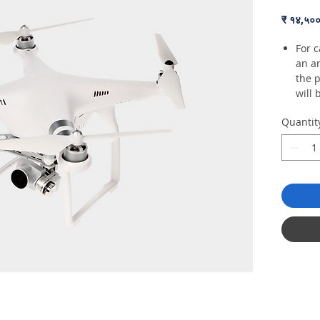
₹ १४,५०
For 
an a
the 
will 
deliv
Quantit
Orde
with
docu
The 
orig
proof
card,
Late
retur
that 
The 
from
Pick 