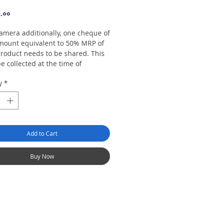
Price
०.००
camera additionally, one cheque of
mount equivalent to 50% MRP of
product needs to be shared. This
be collected at the time of
ery.
y
*
r received shall be confirmed
in 2 hrs of payment and
ment receipt.
customer needs to carry the
inal aadhar card and one more ID
Add to Cart
 such as driving license, pan
 voter id or passport.
 return charges - Customer can
Buy Now
n till the next day at 12 pm. After
full-day rental will be a charge.
customer has to pick the product
 hub located at Gurgaon.
up and delivery charges - Rs 100