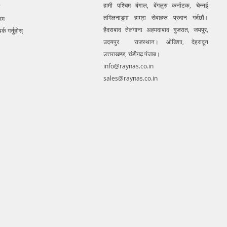
हामी पश्चिम बंगाल, बेंगलुरु कर्नाटक, चेन्नई
तमिलनाडुमा हाम्रा सेवाहरू प्रदान गर्दछौं।
रम
हैदराबाद तेलंगाना अहमदाबाद गुजरात, जयपुर,
र्क गर्नुहोस्
उदयपुर राजस्थान। ओडिशा, देहरादून
उत्तराखण्ड, चंडीगढ़ पंजाब।
info@raynas.co.in
sales@raynas.co.in