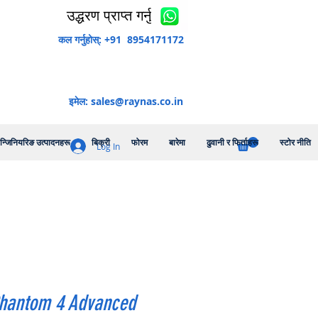
उद्धरण प्राप्त गर्नुहोस्
कल गर्नुहोस्: +91 8954171172
इमेल:
sales@raynas.co.in
न्जिनियरिङ उत्पादनहरू
बिक्री
फोरम
बारेमा
ढुवानी र फिर्ताहरू
स्टोर नीति
Log In
Phantom 4 Advanced