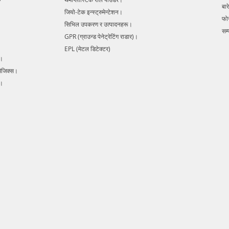
बारे
जियो-टेक इन्स्ट्रुमेन्टेशन।
फो
सिभिल उपकरण र उत्पादनहरू।
सम्प
GPR (ग्राउन्ड पेनेट्रेटिंग राडार)।
EPL (मेटल डिटेक्टर)
s।
मैजिक्स।
र।