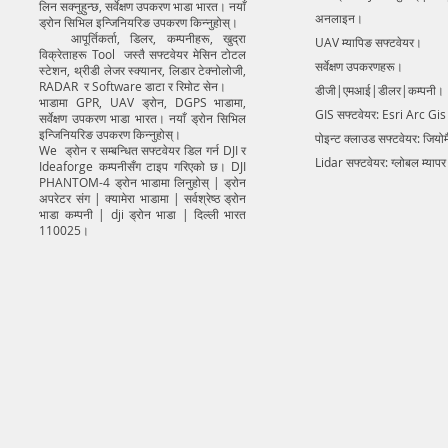
लिन सक्नुहुन्छ, सर्वेक्षण उपकरण भाडा भारत। नयाँ
अनलाइन।
ड्रोन सिभिल इन्जिनियरिङ उपकरण किन्नुहोस्।
आपूर्तिकर्ता, डिलर, कम्पनीहरू, खुद्रा
UAV म्यापिङ सफ्टवेयर।
विक्रेताहरू Tool जस्तै सफ्टवेयर मेसिन टोटल
सर्वेक्षण उपकरणहरू।
स्टेशन, थ्रीडी लेजर स्क्यानर, लिडार टेक्नोलोजी,
RADAR र Software डाटा र रिमोट सेन।
डीजी|एमआई|डीलर|कम्पनी।
भाडामा GPR, UAV ड्रोन, DGPS भाडामा,
GIS सफ्टवेयर: Esri Arc Gi
सर्वेक्षण उपकरण भाडा भारत। नयाँ ड्रोन सिभिल
इन्जिनियरिङ उपकरण किन्नुहोस्।
पोइन्ट क्लाउड सफ्टवेयर: जियो
We ड्रोन र सम्बन्धित सफ्टवेयर डिल गर्न DJI र
Lidar सफ्टवेयर: ग्लोबल म्याप
Ideaforge कम्पनीसँग टाइप गरिएको छ। DJI
PHANTOM-4 ड्रोन भाडामा लिनुहोस् | ड्रोन
अपरेटर संग | क्यामेरा भाडामा | सर्वश्रेष्ठ ड्रोन
भाडा कम्पनी | dji ड्रोन भाडा | दिल्ली भारत
110025।