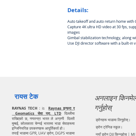
Details:
Auto takeoff and auto return home with
Capture 4K ultra HD video at 30 fps, supp
images
Gimbal stabilization technology, along wi
Use DJI director software with a built-in
रायस टेक
अनलाइन किनमे
गर्नुहोस्
RAYNAS TECH
: is
Raynas इन्फ्रा र
Geomatics सेवा प्रा. LTD
दिल्लीमा
राखिएको छ, गणतन्त्र भारत ले अग्रणी दिल्ली
ड्रोनहरू भाडामा लिनुहोस्।
मुम्बई, कोलकाता चेन्नई भारतमा भाडा सेवाहरूमा
ड्रोन ट्रेनिङ स्कूल।
इन्जिनियरिङ उपकरणहरू आपूर्तिकर्ता हो।
तपाईं भाडामा GPR, UAV ड्रोन, DGPS भाडामा
नयाँ ड्रोन DJI किन्नुहोस् | MI