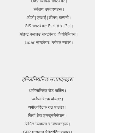
UAV म्यापिङ सफ्टवेयर।
सर्वेक्षण उपकरणहरू।
डीजी|एमआई|डीलर|कम्पनी।
GIS सफ्टवेयर: Esri Arc Gis।
पोइन्ट क्लाउड सफ्टवेयर: जियोमैजिक्स।
Lidar सफ्टवेयर: ग्लोबल म्यापर।
इन्जिनियरिङ उत्पादनहरू
थर्मोप्लास्टिक रोड मार्किंग।
थर्मोप्लास्टिक बॉयलर।
थर्मोप्लास्टिक राल पाउडर।
जियो-टेक इन्स्ट्रुमेन्टेशन।
सिभिल उपकरण र उत्पादनहरू।
GPR (ग्राउन्ड पेनेट्रेटिंग राडार)।