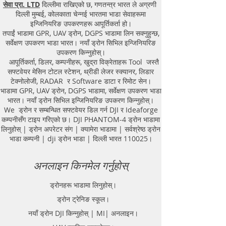
सेवा प्रा. LTD
दिल्लीमा राखिएको छ, गणतन्त्र भारत ले अग्रणी
दिल्ली मुम्बई, कोलकाता चेन्नई भारतमा भाडा सेवाहरूमा
इन्जिनियरिङ उपकरणहरू आपूर्तिकर्ता हो।
तपाईं भाडामा GPR, UAV ड्रोन, DGPS भाडामा लिन सक्नुहुन्छ,
सर्वेक्षण उपकरण भाडा भारत। नयाँ ड्रोन सिभिल इन्जिनियरिङ
उपकरण किन्नुहोस्।
आपूर्तिकर्ता, डिलर, कम्पनीहरू, खुद्रा विक्रेताहरू Tool जस्तै
सफ्टवेयर मेसिन टोटल स्टेशन, थ्रीडी लेजर स्क्यानर, लिडार
टेक्नोलोजी, RADAR र Software डाटा र रिमोट सेन।
भाडामा GPR, UAV ड्रोन, DGPS भाडामा, सर्वेक्षण उपकरण भाडा
भारत। नयाँ ड्रोन सिभिल इन्जिनियरिङ उपकरण किन्नुहोस्।
We ड्रोन र सम्बन्धित सफ्टवेयर डिल गर्न DJI र Ideaforge
कम्पनीसँग टाइप गरिएको छ। DJI PHANTOM-4 ड्रोन भाडामा
लिनुहोस् | ड्रोन अपरेटर संग | क्यामेरा भाडामा | सर्वश्रेष्ठ ड्रोन
भाडा कम्पनी | dji ड्रोन भाडा | दिल्ली भारत 110025।
अनलाइन किनमेल गर्नुहोस्
ड्रोनहरू भाडामा लिनुहोस्।
ड्रोन ट्रेनिङ स्कूल।
नयाँ ड्रोन DJI किन्नुहोस् | MI| अनलाइन।