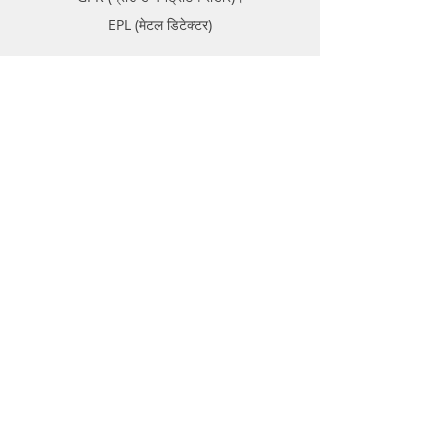
EPL (मेटल डिटेक्टर)
समर्थन
FAQ
ढुवानी र रिटर्न
स्टोर नीति
भुक्तानी विधिहरू
बारे
फोरम
सम्पर्क गर्नुहोस्
सम्पर्क गर्नुहोस्
ग्राहक सेवा:
दिल्ली:
+91- 8954171172