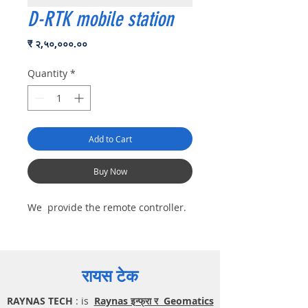
D-RTK mobile station
Price
₹ २,५०,०००.००
Quantity
*
Add to Cart
Buy Now
We provide the remote controller.
रायस टेक
RAYNAS TECH
: is
Raynas इन्फ्रा र Geomatics