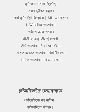
ड्रोनहरू भाडामा लिनुहोस्।
ड्रोन ट्रेनिङ स्कूल।
नयाँ ड्रोन DJI किन्नुहोस् | MI| अनलाइन।
UAV म्यापिङ सफ्टवेयर।
सर्वेक्षण उपकरणहरू।
डीजी|एमआई|डीलर|कम्पनी।
GIS सफ्टवेयर: Esri Arc Gis।
पोइन्ट क्लाउड सफ्टवेयर: जियोमैजिक्स।
Lidar सफ्टवेयर: ग्लोबल म्यापर।
इन्जिनियरिङ उत्पादनहरू
थर्मोप्लास्टिक रोड मार्किंग।
थर्मोप्लास्टिक बॉयलर।