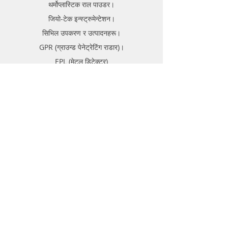
थर्मोप्लास्टिक राल पाउडर।
जियो-टेक इन्स्ट्रुमेन्टेशन।
सिभिल उपकरण र उत्पादनहरू।
GPR (ग्राउन्ड पेनेट्रेटिंग राडार)।
EPL (मेटल डिटेक्टर)
समर्थन
FAQ
ढुवानी र रिटर्न
स्टोर नीति
भुक्तानी विधिहरू
बारे
फोरम
सम्पर्क गर्नुहोस्