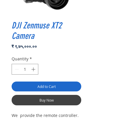
DJI Zenmuse XT2
Camera
Price
₹ ९,७५,०००.००
Quantity
*
Add to Cart
Buy Now
We provide the remote controller.