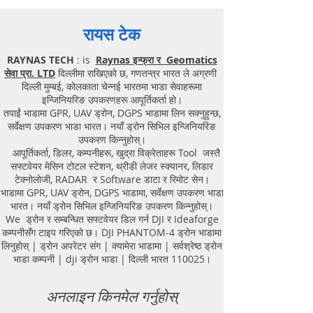
रायस टेक
RAYNAS TECH
: is
Raynas इन्फ्रा र Geomatics
सेवा प्रा. LTD
दिल्लीमा राखिएको छ, गणतन्त्र भारत ले अग्रणी
दिल्ली मुम्बई, कोलकाता चेन्नई भारतमा भाडा सेवाहरूमा
इन्जिनियरिङ उपकरणहरू आपूर्तिकर्ता हो।
तपाईं भाडामा GPR, UAV ड्रोन, DGPS भाडामा लिन सक्नुहुन्छ,
सर्वेक्षण उपकरण भाडा भारत। नयाँ ड्रोन सिभिल इन्जिनियरिङ
उपकरण किन्नुहोस्।
आपूर्तिकर्ता, डिलर, कम्पनीहरू, खुद्रा विक्रेताहरू Tool जस्तै
सफ्टवेयर मेसिन टोटल स्टेशन, थ्रीडी लेजर स्क्यानर, लिडार
टेक्नोलोजी, RADAR र Software डाटा र रिमोट सेन।
भाडामा GPR, UAV ड्रोन, DGPS भाडामा, सर्वेक्षण उपकरण भाडा
भारत। नयाँ ड्रोन सिभिल इन्जिनियरिङ उपकरण किन्नुहोस्।
We ड्रोन र सम्बन्धित सफ्टवेयर डिल गर्न DJI र Ideaforge
कम्पनीसँग टाइप गरिएको छ। DJI PHANTOM-4 ड्रोन भाडामा
लिनुहोस् | ड्रोन अपरेटर संग | क्यामेरा भाडामा | सर्वश्रेष्ठ ड्रोन
भाडा कम्पनी | dji ड्रोन भाडा | दिल्ली भारत 110025।
अनलाइन किनमेल गर्नुहोस्