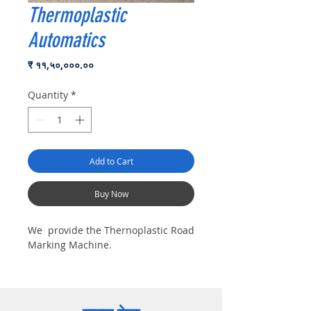
Thermoplastic
Automatics
Price
₹ ११,५०,०००.००
Quantity
*
Add to Cart
Buy Now
We provide the Thernoplastic Road
Marking Machine.