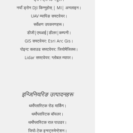
नयाँ ड्रोन DJI किन्नुहोस् | MI| अनलाइन।
UAV म्यापिङ सफ्टवेयर।
सर्वेक्षण उपकरणहरू।
डीजी|एमआई|डीलर|कम्पनी।
GIS सफ्टवेयर: Esri Arc Gis।
पोइन्ट क्लाउड सफ्टवेयर: जियोमैजिक्स।
Lidar सफ्टवेयर: ग्लोबल म्यापर।
इन्जिनियरिङ उत्पादनहरू
थर्मोप्लास्टिक रोड मार्किंग।
थर्मोप्लास्टिक बॉयलर।
थर्मोप्लास्टिक राल पाउडर।
जियो-टेक इन्स्ट्रुमेन्टेशन।