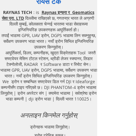
रायस टेक
RAYNAS TECH
: is
Raynas इन्फ्रा र Geomatics
सेवा प्रा. LTD
दिल्लीमा राखिएको छ, गणतन्त्र भारत ले अग्रणी
दिल्ली मुम्बई, कोलकाता चेन्नई भारतमा भाडा सेवाहरूमा
इन्जिनियरिङ उपकरणहरू आपूर्तिकर्ता हो।
तपाईं भाडामा GPR, UAV ड्रोन, DGPS भाडामा लिन सक्नुहुन्छ,
सर्वेक्षण उपकरण भाडा भारत। नयाँ ड्रोन सिभिल इन्जिनियरिङ
उपकरण किन्नुहोस्।
आपूर्तिकर्ता, डिलर, कम्पनीहरू, खुद्रा विक्रेताहरू Tool जस्तै
सफ्टवेयर मेसिन टोटल स्टेशन, थ्रीडी लेजर स्क्यानर, लिडार
टेक्नोलोजी, RADAR र Software डाटा र रिमोट सेन।
भाडामा GPR, UAV ड्रोन, DGPS भाडामा, सर्वेक्षण उपकरण भाडा
भारत। नयाँ ड्रोन सिभिल इन्जिनियरिङ उपकरण किन्नुहोस्।
We ड्रोन र सम्बन्धित सफ्टवेयर डिल गर्न DJI र Ideaforge
कम्पनीसँग टाइप गरिएको छ। DJI PHANTOM-4 ड्रोन भाडामा
लिनुहोस् | ड्रोन अपरेटर संग | क्यामेरा भाडामा | सर्वश्रेष्ठ ड्रोन
भाडा कम्पनी | dji ड्रोन भाडा | दिल्ली भारत 110025।
अनलाइन किनमेल गर्नुहोस्
ड्रोनहरू भाडामा लिनुहोस्।
ड्रोन ट्रेनिङ स्कूल।