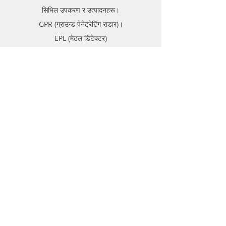
सिभिल उपकरण र उत्पादनहरू।
GPR (ग्राउन्ड पेनेट्रेटिंग राडार)।
EPL (मेटल डिटेक्टर)
समर्थन
FAQ
ढुवानी र रिटर्न
स्टोर नीति
भुक्तानी विधिहरू
बारे
फोरम
सम्पर्क गर्नुहोस्
सम्पर्क गर्नुहोस्