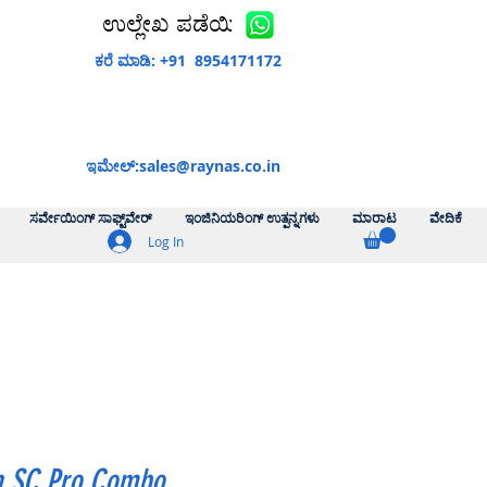
ಉಲ್ಲೇಖ ಪಡೆಯಿರಿ
ಕರೆ ಮಾಡಿ: +91 8954171172
ಇಮೇಲ್:
sales@raynas.co.in
ಸರ್ವೇಯಿಂಗ್ ಸಾಫ್ಟ್‌ವೇರ್
ಇಂಜಿನಿಯರಿಂಗ್ ಉತ್ಪನ್ನಗಳು
ಮಾರಾಟ
ವೇದಿಕೆ
Log In
n SC Pro Combo