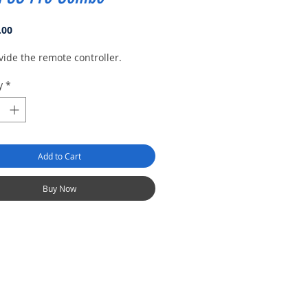
Price
.00
ide the remote controller.
y
*
Add to Cart
Buy Now