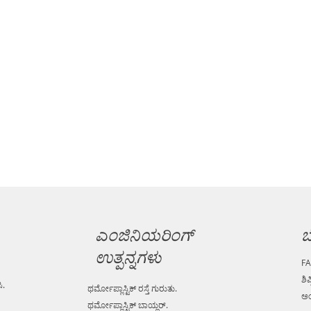
ಎಂಜಿನಿಯರಿಂಗ್
ಬ
ಉತ್ಪನ್ನಗಳು
F
ಶಿಪ
ಿ.
ಥರ್ಮೋಪ್ಲಾಸ್ಟಿಕ್ ರಸ್ತೆ ಗುರುತು.
ಅಂ
ಥರ್ಮೋಪ್ಲಾಸ್ಟಿಕ್ ಬಾಯ್ಲರ್.