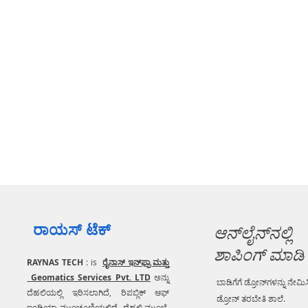
ರಾಯಸ್ ಟೆಕ್
ಆನ್‌ಲೈನ್‌ನಲ್ಲಿ
ಶಾಪಿಂಗ್ ಮಾಡಿ
RAYNAS TECH
: is
ರೈನಾಸ್ ಇನ್‌ಫ್ರಾ ಮತ್ತು
Geomatics Services Pvt. LTD
ಅನ್ನು
ಬಾಡಿಗೆಗೆ ಡ್ರೋನ್‌ಗಳನ್ನು ನೇಮಿಸ
ದೆಹಲಿಯಲ್ಲಿ ಇರಿಸಲಾಗಿದೆ, ರಿಪಬ್ಲಿಕ್ ಆಫ್
ಡ್ರೋನ್ ತರಬೇತಿ ಶಾಲೆ.
ಇಂಡಿಯಾ ಮುಂಚೂಣಿಯಲ್ಲಿದೆ ದೆಹಲಿ ಮುಂಬೈ,