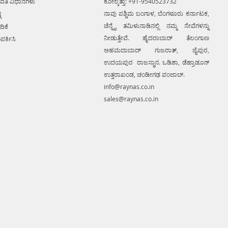
ವತಿ ವಿಧಾನಗಳು
ಕೋಲ್ಕತ್ತಾ: +91-9540523732
ನಾವು ಪಶ್ಚಿಮ ಬಂಗಾಳ, ಬೆಂಗಳೂರು ಕರ್ನಾಟಕ,
ೆ
ಚೆನ್ನೈ ತಮಿಳುನಾಡಿನಲ್ಲಿ ನಮ್ಮ ಸೇವೆಗಳನ್ನು
ದಿಕೆ
ನೀಡುತ್ತೇವೆ. ಹೈದರಾಬಾದ್ ತೆಲಂಗಾಣ
ಪರ್ಕಿಸಿ
ಅಹಮದಾಬಾದ್ ಗುಜರಾತ್, ಜೈಪುರ,
ಉದಯಪುರ ರಾಜಸ್ಥಾನ. ಒಡಿಶಾ, ಡೆಹ್ರಾಡೂನ್
ಉತ್ತರಾಖಂಡ, ಚಂಡೀಗಢ ಪಂಜಾಬ್.
info@raynas.co.in
sales@raynas.co.in