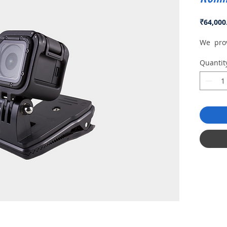
₹64,000
We prov
Quantit