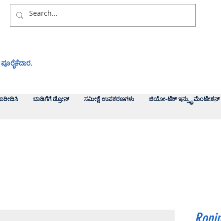
 ಪೂರೈಕೆದಾರ.
ಖರೀದಿಸಿ
ಬಾಡಿಗೆಗೆ ಡ್ರೋನ್
ಸಮೀಕ್ಷೆ ಉಪಕರಣಗಳು
ಜಿಯೋ-ಟೆಕ್ ಇನ್ಸ್ಟ್ರುಮೆಂಟೇಶನ್
Roni