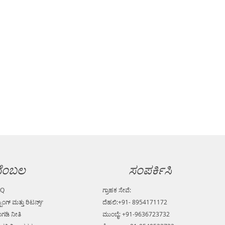
ೆಂಬಲ
ಸಂಪರ್ಕಿಸಿ
AQ
ಗ್ರಾಹಕ ಸೇವೆ:
್ಪಿಂಗ್ ಮತ್ತು ರಿಟರ್ನ್ಸ್
ದೆಹಲಿ:+91- 8954171172
ಗಡಿ ನೀತಿ
ಮುಂಬೈ: +91-9636723732