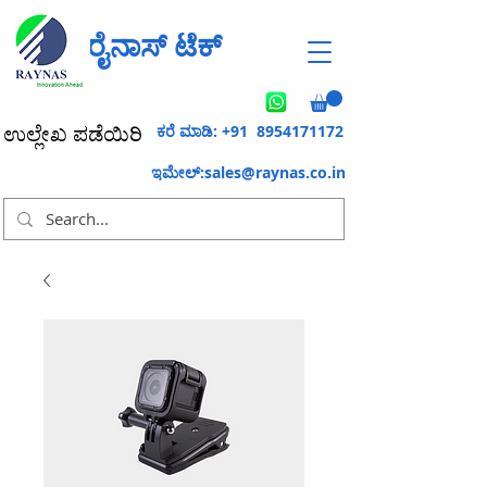
ರೈನಾಸ್ ಟೆಕ್
ಕರೆ ಮಾಡಿ: +91
8954171172
ಉಲ್ಲೇಖ ಪಡೆಯಿರಿ
ಇಮೇಲ್:
sales@raynas.co.in