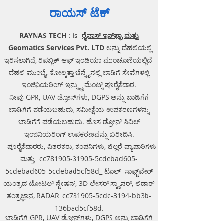
payment and document receipt.
ರಾಯಸ್ ಟೆಕ್
The customer needs to carry the
original aadhar card and one
RAYNAS TECH
: is
ರೈನಾಸ್ ಇನ್‌ಫ್ರಾ ಮತ್ತು
more ID proof such as driving
license, pan card, voter id or
Geomatics Services Pvt. LTD
ಅನ್ನು ದೆಹಲಿಯಲ್ಲಿ
passport.
ಇರಿಸಲಾಗಿದೆ, ರಿಪಬ್ಲಿಕ್ ಆಫ್ ಇಂಡಿಯಾ ಮುಂಚೂಣಿಯಲ್ಲಿದೆ
Late return charges - Customer
ದೆಹಲಿ ಮುಂಬೈ, ಕೋಲ್ಕತ್ತಾ ಚೆನ್ನೈನಲ್ಲಿ ಬಾಡಿಗೆ ಸೇವೆಗಳಲ್ಲಿ
can return till the next day at 12
ಇಂಜಿನಿಯರಿಂಗ್ ಇನ್ಸ್ಟ್ರುಮೆಂಟ್ಸ್ ಪೂರೈಕೆದಾರ.
pm. After that full-day rental will
ನೀವು GPR, UAV ಡ್ರೋನ್‌ಗಳು, DGPS ಅನ್ನು ಬಾಡಿಗೆಗೆ
be a charge.
The customer has to pick the
ಬಾಡಿಗೆಗೆ ಪಡೆಯಬಹುದು, ಸಮೀಕ್ಷೆಯ ಉಪಕರಣಗಳನ್ನು
product from hub located at
ಬಾಡಿಗೆಗೆ ಪಡೆಯಬಹುದು. ಹೊಸ ಡ್ರೋನ್ ಸಿವಿಲ್
Gurgaon.
ಇಂಜಿನಿಯರಿಂಗ್ ಉಪಕರಣವನ್ನು ಖರೀದಿಸಿ.
Pick up and delivery charges -
ಪೂರೈಕೆದಾರರು, ವಿತರಕರು, ಕಂಪನಿಗಳು, ಚಿಲ್ಲರೆ ವ್ಯಾಪಾರಿಗಳು
Rs 100
ಮತ್ತು _cc781905-31905-5cdebad605-
5cdebad605-5cdebad5cf58d_ ಟೂಲ್ ಸಾಫ್ಟ್‌ವೇರ್
ಯಂತ್ರದ ಟೋಟಲ್ ಸ್ಟೇಷನ್, 3D ಲೇಸರ್ ಸ್ಕ್ಯಾನರ್, ಲಿಡಾರ್
ತಂತ್ರಜ್ಞಾನ, RADAR_cc781905-5cde-3194-bb3b-
136bad5cf58d.
ಬಾಡಿಗೆಗೆ GPR, UAV ಡ್ರೋನ್‌ಗಳು, DGPS ಅನ್ನು ಬಾಡಿಗೆಗೆ