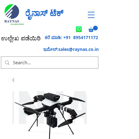
ರೈನಾಸ್ ಟೆಕ್
ಕರೆ ಮಾಡಿ: +91
8954171172
ಉಲ್ಲೇಖ ಪಡೆಯಿರಿ
ಇಮೇಲ್:
sales@raynas.co.in