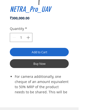
NETRA_Pro_UAV
Price
₹300,000.00
Quantity
*
Add to Cart
Buy Now
For camera additionally, one
cheque of an amount equivalent
to 50% MRP of the product
needs to be shared. This will be
collected at the time of delivery.
Order received shall be
confirmed within 2 hrs of