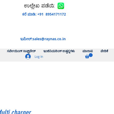
ಉಲ್ಲೇಖ ಪಡೆಯಿರಿ
ಕರೆ ಮಾಡಿ: +91 8954171172
ಇಮೇಲ್:
sales@raynas.co.in
ಸರ್ವೇಯಿಂಗ್ ಸಾಫ್ಟ್‌ವೇರ್
ಇಂಜಿನಿಯರಿಂಗ್ ಉತ್ಪನ್ನಗಳು
ಮಾರಾಟ
ವೇದಿಕೆ
Log In
ulti charger