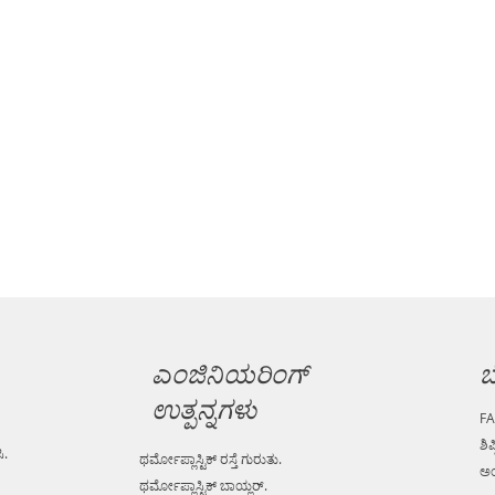
ಎಂಜಿನಿಯರಿಂಗ್
ಬ
ಉತ್ಪನ್ನಗಳು
F
ಶಿಪ
ಿ.
ಥರ್ಮೋಪ್ಲಾಸ್ಟಿಕ್ ರಸ್ತೆ ಗುರುತು.
ಅಂ
ಥರ್ಮೋಪ್ಲಾಸ್ಟಿಕ್ ಬಾಯ್ಲರ್.