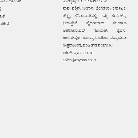
ವತಿ ವಿಧಾನಗಳು
ಕೋಲ್ಕತ್ತಾ: +91-9540523732
ನಾವು ಪಶ್ಚಿಮ ಬಂಗಾಳ, ಬೆಂಗಳೂರು ಕರ್ನಾಟಕ,
ೆ
ಚೆನ್ನೈ ತಮಿಳುನಾಡಿನಲ್ಲಿ ನಮ್ಮ ಸೇವೆಗಳನ್ನು
ದಿಕೆ
ನೀಡುತ್ತೇವೆ. ಹೈದರಾಬಾದ್ ತೆಲಂಗಾಣ
ಪರ್ಕಿಸಿ
ಅಹಮದಾಬಾದ್ ಗುಜರಾತ್, ಜೈಪುರ,
ಉದಯಪುರ ರಾಜಸ್ಥಾನ. ಒಡಿಶಾ, ಡೆಹ್ರಾಡೂನ್
ಉತ್ತರಾಖಂಡ, ಚಂಡೀಗಢ ಪಂಜಾಬ್.
info@raynas.co.in
sales@raynas.co.in