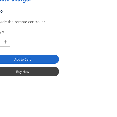
Price
00
ide the remote controller.
y
*
Add to Cart
Buy Now