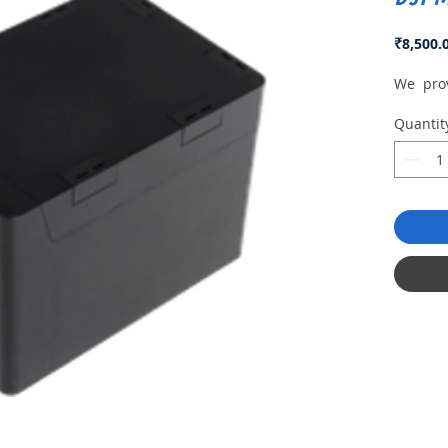
₹8,500.
We prov
Quantit