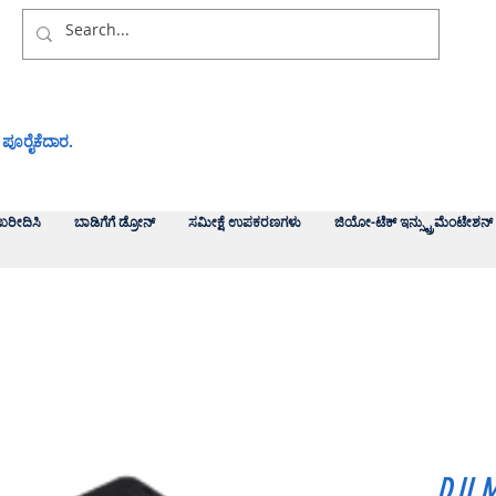
 ಪೂರೈಕೆದಾರ.
ಖರೀದಿಸಿ
ಬಾಡಿಗೆಗೆ ಡ್ರೋನ್
ಸಮೀಕ್ಷೆ ಉಪಕರಣಗಳು
ಜಿಯೋ-ಟೆಕ್ ಇನ್ಸ್ಟ್ರುಮೆಂಟೇಶನ್
DJI M