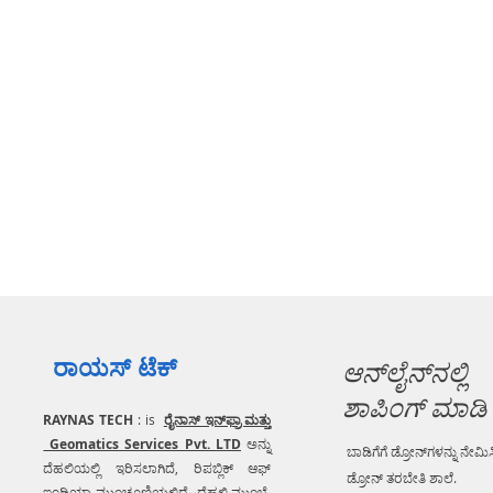
ರಾಯಸ್ ಟೆಕ್
ಆನ್‌ಲೈನ್‌ನಲ್ಲಿ
ಶಾಪಿಂಗ್ ಮಾಡಿ
RAYNAS TECH
: is
ರೈನಾಸ್ ಇನ್‌ಫ್ರಾ ಮತ್ತು
Geomatics Services Pvt. LTD
ಅನ್ನು
ಬಾಡಿಗೆಗೆ ಡ್ರೋನ್‌ಗಳನ್ನು ನೇಮಿಸ
ದೆಹಲಿಯಲ್ಲಿ ಇರಿಸಲಾಗಿದೆ, ರಿಪಬ್ಲಿಕ್ ಆಫ್
ಡ್ರೋನ್ ತರಬೇತಿ ಶಾಲೆ.
ಇಂಡಿಯಾ ಮುಂಚೂಣಿಯಲ್ಲಿದೆ ದೆಹಲಿ ಮುಂಬೈ,