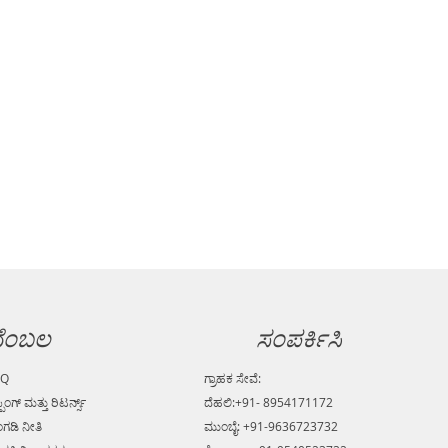
ೆಂಬಲ
ಸಂಪರ್ಕಿಸಿ
AQ
ಗ್ರಾಹಕ ಸೇವೆ:
್ಪಿಂಗ್ ಮತ್ತು ರಿಟರ್ನ್ಸ್
ದೆಹಲಿ:+91- 8954171172
ಗಡಿ ನೀತಿ
ಮುಂಬೈ: +91-9636723732