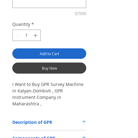
0/500
Quantity
*
Add to Cart
Buy Now
I Want to Buy GPR Survey Machine
in Kalyan-Dombivli , GPR
Instrument Company in
Maharashtra ,
Ground Penetrating radar Model
No- VIY5-300m, Antenna
Description of GPR
frequency: 300Mhz, depth: 8m
The VIY5-300 Ground Penetrating Radar