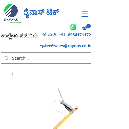
ರೈನಾಸ್ ಟೆಕ್
ಕರೆ ಮಾಡಿ: +91
8954171172
ಉಲ್ಲೇಖ ಪಡೆಯಿರಿ
ಇಮೇಲ್:
sales@raynas.co.in