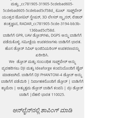
connected antennaAntenna to laptop
ಮತ್ತು _cc781905-31905-5cdebad605-
Operating temperature range: -20°C to
connection through WiFi or USBAll GPR
40°C
5cdebad605-5cdebad5cf58d_ ಟೂಲ್ ಸಾಫ್ಟ್‌ವೇರ್
components (antennas system, electronic
Continuous operation time: not less
modules, battery, etc.) are assembled in a
ಯಂತ್ರದ ಟೋಟಲ್ ಸ್ಟೇಷನ್, 3D ಲೇಸರ್ ಸ್ಕ್ಯಾನರ್, ಲಿಡಾರ್
than 8 hours
single caseNo additional Control Unit. Any
ತಂತ್ರಜ್ಞಾನ, RADAR_cc781905-5cde-3194-bb3b-
Windows-based computer (laptop) can be
used for workingDirect connecting of
136bad5cf58d.
Measuring wheel and GPS to antenna
ಬಾಡಿಗೆಗೆ GPR, UAV ಡ್ರೋನ್‌ಗಳು, DGPS ಅನ್ನು ಬಾಡಿಗೆಗೆ
unitAntenna unit can be either mounted on
ಪಡೆದುಕೊಳ್ಳಿ, ಸಮೀಕ್ಷೆಯ ಉಪಕರಣಗಳು ಬಾಡಿಗೆಗೆ ಭಾರತ.
the Handcart Cart-46 or towed along the
ಹೊಸ ಡ್ರೋನ್ ಸಿವಿಲ್ ಇಂಜಿನಿಯರಿಂಗ್ ಉಪಕರಣವನ್ನು
ground by transport beltBidirectional
odometer. User can perform sounding in
ಖರೀದಿಸಿ.
both directions: back and forthLow power
We ಡ್ರೋನ್ ಮತ್ತು ಸಂಬಂಧಿತ ಸಾಫ್ಟ್‌ವೇರ್ ಅನ್ನು
consumption: not less than 8 hours of
working session before next
ವ್ಯವಹರಿಸಲು DJI ಮತ್ತು Ideaforge ಕಂಪನಿಯೊಂದಿಗೆ ಟೈಪ್
chargingSealed lead acid batteries
ಮಾಡಲಾಗಿದೆ. ಬಾಡಿಗೆಗೆ DJI PHANTOM-4 ಡ್ರೋನ್ ಅನ್ನು
permitted for air-carryingNon- inflatable
ಬಾಡಿಗೆಗೆ ಪಡೆಯಿರಿ | ನಿರ್ವಾಹಕರೊಂದಿಗೆ ಡ್ರೋನ್ | ಬಾಡಿಗೆಗೆ
solid wheels of the HandcartDurable
antenna body made of fiberglass
ಕ್ಯಾಮೆರಾ | ಅತ್ಯುತ್ತಮ ಡ್ರೋನ್ ಬಾಡಿಗೆ ಕಂಪನಿ | dji ಡ್ರೋನ್
plasticReplaceable bottom protector to use
ಬಾಡಿಗೆ |ದೆಹಲಿ ಭಾರತ 110025.
antenna without the HandcartEach
antenna set is ready to use without
purchasing any additional accessories
ಆನ್‌ಲೈನ್‌ನಲ್ಲಿ ಶಾಪಿಂಗ್ ಮಾಡಿ