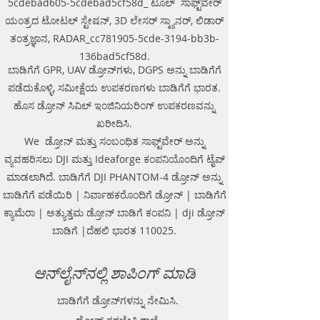
5cdebad605-5cdebad5cf58d_ ಟೂಲ್ ಸಾಫ್ಟ್‌ವೇರ್
components (antennas system, electronic
Continuous operation time: not less
modules, battery, etc.) are assembled in a
ಯಂತ್ರದ ಟೋಟಲ್ ಸ್ಟೇಷನ್, 3D ಲೇಸರ್ ಸ್ಕ್ಯಾನರ್, ಲಿಡಾರ್
than 8 hours
single caseNo additional Control Unit. Any
ತಂತ್ರಜ್ಞಾನ, RADAR_cc781905-5cde-3194-bb3b-
Windows-based computer (laptop) can be
used for workingDirect connecting of
136bad5cf58d.
Measuring wheel and GPS to antenna
ಬಾಡಿಗೆಗೆ GPR, UAV ಡ್ರೋನ್‌ಗಳು, DGPS ಅನ್ನು ಬಾಡಿಗೆಗೆ
unitAntenna unit can be either mounted on
ಪಡೆದುಕೊಳ್ಳಿ, ಸಮೀಕ್ಷೆಯ ಉಪಕರಣಗಳು ಬಾಡಿಗೆಗೆ ಭಾರತ.
the Handcart Cart-46 or towed along the
ಹೊಸ ಡ್ರೋನ್ ಸಿವಿಲ್ ಇಂಜಿನಿಯರಿಂಗ್ ಉಪಕರಣವನ್ನು
ground by transport beltBidirectional
odometer. User can perform sounding in
ಖರೀದಿಸಿ.
both directions: back and forthLow power
We ಡ್ರೋನ್ ಮತ್ತು ಸಂಬಂಧಿತ ಸಾಫ್ಟ್‌ವೇರ್ ಅನ್ನು
consumption: not less than 8 hours of
working session before next
ವ್ಯವಹರಿಸಲು DJI ಮತ್ತು Ideaforge ಕಂಪನಿಯೊಂದಿಗೆ ಟೈಪ್
chargingSealed lead acid batteries
ಮಾಡಲಾಗಿದೆ. ಬಾಡಿಗೆಗೆ DJI PHANTOM-4 ಡ್ರೋನ್ ಅನ್ನು
permitted for air-carryingNon- inflatable
ಬಾಡಿಗೆಗೆ ಪಡೆಯಿರಿ | ನಿರ್ವಾಹಕರೊಂದಿಗೆ ಡ್ರೋನ್ | ಬಾಡಿಗೆಗೆ
solid wheels of the HandcartDurable
antenna body made of fiberglass
ಕ್ಯಾಮೆರಾ | ಅತ್ಯುತ್ತಮ ಡ್ರೋನ್ ಬಾಡಿಗೆ ಕಂಪನಿ | dji ಡ್ರೋನ್
plasticReplaceable bottom protector to use
ಬಾಡಿಗೆ |ದೆಹಲಿ ಭಾರತ 110025.
antenna without the HandcartEach
antenna set is ready to use without
purchasing any additional accessories
ಆನ್‌ಲೈನ್‌ನಲ್ಲಿ ಶಾಪಿಂಗ್ ಮಾಡಿ
ಬಾಡಿಗೆಗೆ ಡ್ರೋನ್‌ಗಳನ್ನು ನೇಮಿಸಿ.