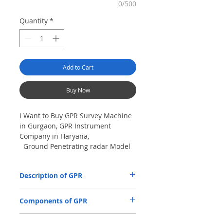
0/500
Quantity
*
Add to Cart
Buy Now
I Want to Buy GPR Survey Machine
in Gurgaon, GPR Instrument
Company in Haryana,
Ground Penetrating radar Model
No- VIY5-300m, Antenna
frequency: 300Mhz, depth: 8m
Description of GPR
The VIY5-300 Ground Penetrating Radar
Components of GPR
(GPR) is used for location and analysis of
the nature of underground objects using
Antenna Units.