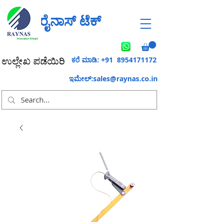
ರೈನಾಸ್ ಟೆಕ್
ಕರೆ ಮಾಡಿ: +91
8954171172
ಉಲ್ಲೇಖ ಪಡೆಯಿರಿ
ಇಮೇಲ್:
sales@raynas.co.in