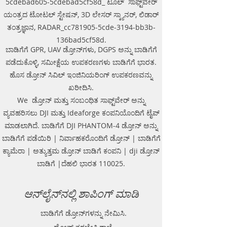
5cdebad605-5cdebad5cf58d_ ಟೂಲ್ ಸಾಫ್ಟ್‌ವೇರ್
components (antennas system, electronic
Continuous operation time: not less
modules, battery, etc.) are assembled in a
ಯಂತ್ರದ ಟೋಟಲ್ ಸ್ಟೇಷನ್, 3D ಲೇಸರ್ ಸ್ಕ್ಯಾನರ್, ಲಿಡಾರ್
than 8 hours
single caseNo additional Control Unit. Any
ತಂತ್ರಜ್ಞಾನ, RADAR_cc781905-5cde-3194-bb3b-
Windows-based computer (laptop) can be
used for workingDirect connecting of
136bad5cf58d.
Measuring wheel and GPS to antenna
ಬಾಡಿಗೆಗೆ GPR, UAV ಡ್ರೋನ್‌ಗಳು, DGPS ಅನ್ನು ಬಾಡಿಗೆಗೆ
unitAntenna unit can be either mounted on
ಪಡೆದುಕೊಳ್ಳಿ, ಸಮೀಕ್ಷೆಯ ಉಪಕರಣಗಳು ಬಾಡಿಗೆಗೆ ಭಾರತ.
the Handcart Cart-46 or towed along the
ಹೊಸ ಡ್ರೋನ್ ಸಿವಿಲ್ ಇಂಜಿನಿಯರಿಂಗ್ ಉಪಕರಣವನ್ನು
ground by transport beltBidirectional
odometer. User can perform sounding in
ಖರೀದಿಸಿ.
both directions: back and forthLow power
We ಡ್ರೋನ್ ಮತ್ತು ಸಂಬಂಧಿತ ಸಾಫ್ಟ್‌ವೇರ್ ಅನ್ನು
consumption: not less than 8 hours of
working session before next
ವ್ಯವಹರಿಸಲು DJI ಮತ್ತು Ideaforge ಕಂಪನಿಯೊಂದಿಗೆ ಟೈಪ್
chargingSealed lead acid batteries
ಮಾಡಲಾಗಿದೆ. ಬಾಡಿಗೆಗೆ DJI PHANTOM-4 ಡ್ರೋನ್ ಅನ್ನು
permitted for air-carryingNon- inflatable
ಬಾಡಿಗೆಗೆ ಪಡೆಯಿರಿ | ನಿರ್ವಾಹಕರೊಂದಿಗೆ ಡ್ರೋನ್ | ಬಾಡಿಗೆಗೆ
solid wheels of the HandcartDurable
antenna body made of fiberglass
ಕ್ಯಾಮೆರಾ | ಅತ್ಯುತ್ತಮ ಡ್ರೋನ್ ಬಾಡಿಗೆ ಕಂಪನಿ | dji ಡ್ರೋನ್
plasticReplaceable bottom protector to use
ಬಾಡಿಗೆ |ದೆಹಲಿ ಭಾರತ 110025.
antenna without the HandcartEach
antenna set is ready to use without
purchasing any additional accessories
ಆನ್‌ಲೈನ್‌ನಲ್ಲಿ ಶಾಪಿಂಗ್ ಮಾಡಿ
ಬಾಡಿಗೆಗೆ ಡ್ರೋನ್‌ಗಳನ್ನು ನೇಮಿಸಿ.