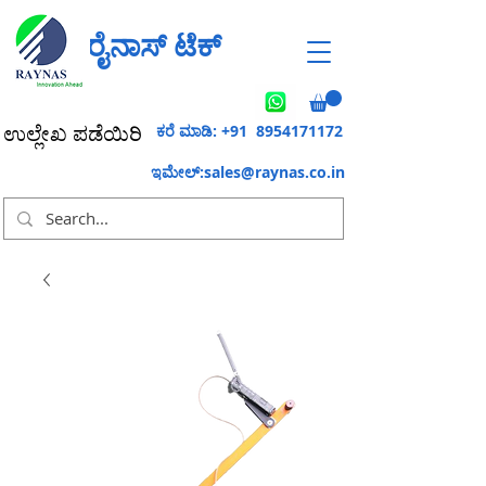
ರೈನಾಸ್ ಟೆಕ್
ಕರೆ ಮಾಡಿ: +91
8954171172
ಉಲ್ಲೇಖ ಪಡೆಯಿರಿ
ಇಮೇಲ್:
sales@raynas.co.in