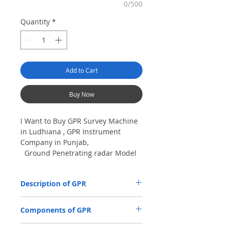
0/500
Quantity
*
Add to Cart
Buy Now
I Want to Buy GPR Survey Machine
in Ludhiana , GPR Instrument
Company in Punjab,
Ground Penetrating radar Model
No- VIY5-300m, Antenna
frequency: 300Mhz, depth: 8m
Description of GPR
The VIY5-300 Ground Penetrating Radar
Components of GPR
(GPR) is used for location and analysis of
the nature of underground objects using
Antenna Units.