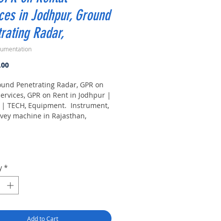
ces in Jodhpur, Ground
rating Radar,
rumentation
Price
.00
ound Penetrating Radar, GPR on
Services, GPR on Rent in Jodhpur |
| TECH, Equipment. Instrument,
vey machine in Rajasthan,
 Penetrating Radar Equipment.
vey machine suppliers,
turers, exporters, traders of
Penetrating Radar Equipment for
in India.
y
*
Add to Cart