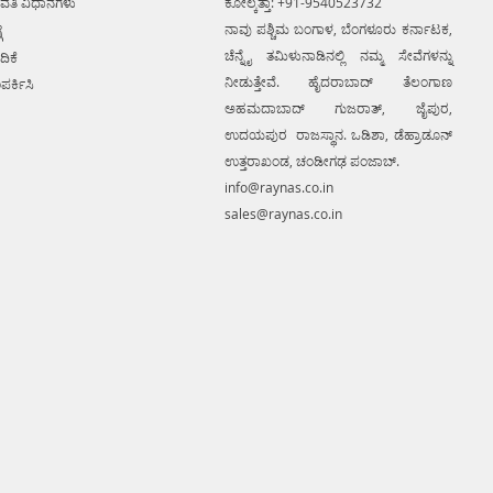
ವತಿ ವಿಧಾನಗಳು
ಕೋಲ್ಕತ್ತಾ: +91-9540523732
ನಾವು ಪಶ್ಚಿಮ ಬಂಗಾಳ, ಬೆಂಗಳೂರು ಕರ್ನಾಟಕ,
ೆ
ಚೆನ್ನೈ ತಮಿಳುನಾಡಿನಲ್ಲಿ ನಮ್ಮ ಸೇವೆಗಳನ್ನು
ದಿಕೆ
ನೀಡುತ್ತೇವೆ. ಹೈದರಾಬಾದ್ ತೆಲಂಗಾಣ
ಪರ್ಕಿಸಿ
ಅಹಮದಾಬಾದ್ ಗುಜರಾತ್, ಜೈಪುರ,
ಉದಯಪುರ ರಾಜಸ್ಥಾನ. ಒಡಿಶಾ, ಡೆಹ್ರಾಡೂನ್
ಉತ್ತರಾಖಂಡ, ಚಂಡೀಗಢ ಪಂಜಾಬ್.
info@raynas.co.in
sales@raynas.co.in