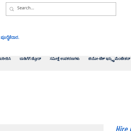
 ಪೂರೈಕೆದಾರ.
ಖರೀದಿಸಿ
ಬಾಡಿಗೆಗೆ ಡ್ರೋನ್
ಸಮೀಕ್ಷೆ ಉಪಕರಣಗಳು
ಜಿಯೋ-ಟೆಕ್ ಇನ್ಸ್ಟ್ರುಮೆಂಟೇಶನ್
Hire 