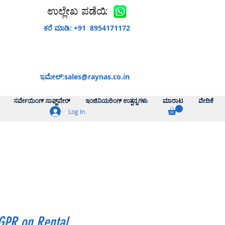
ಉಲ್ಲೇಖ ಪಡೆಯಿರಿ
ಕರೆ ಮಾಡಿ: +91 8954171172
ಇಮೇಲ್:
sales@raynas.co.in
ಸರ್ವೇಯಿಂಗ್ ಸಾಫ್ಟ್‌ವೇರ್
ಇಂಜಿನಿಯರಿಂಗ್ ಉತ್ಪನ್ನಗಳು
ಮಾರಾಟ
ವೇದಿಕೆ
Log In
GPR on Rental