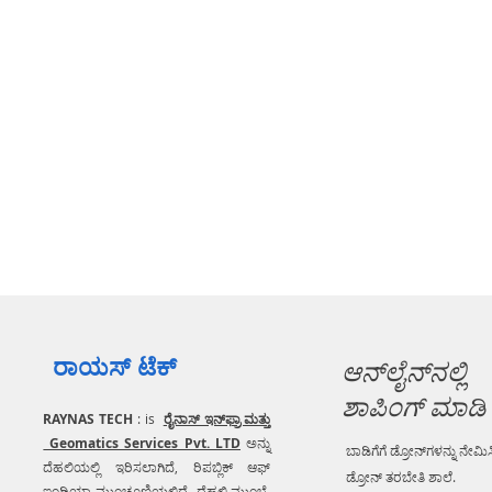
ರಾಯಸ್ ಟೆಕ್
ಆನ್‌ಲೈನ್‌ನಲ್ಲಿ
ಶಾಪಿಂಗ್ ಮಾಡಿ
RAYNAS TECH
: is
ರೈನಾಸ್ ಇನ್‌ಫ್ರಾ ಮತ್ತು
Geomatics Services Pvt. LTD
ಅನ್ನು
ಬಾಡಿಗೆಗೆ ಡ್ರೋನ್‌ಗಳನ್ನು ನೇಮಿಸ
ದೆಹಲಿಯಲ್ಲಿ ಇರಿಸಲಾಗಿದೆ, ರಿಪಬ್ಲಿಕ್ ಆಫ್
ಡ್ರೋನ್ ತರಬೇತಿ ಶಾಲೆ.
ಇಂಡಿಯಾ ಮುಂಚೂಣಿಯಲ್ಲಿದೆ ದೆಹಲಿ ಮುಂಬೈ,