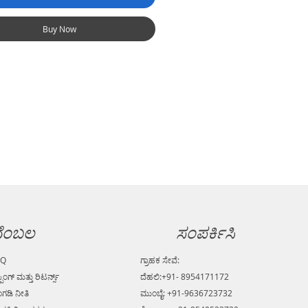
Buy Now
ೆಂಬಲ
ಸಂಪರ್ಕಿಸಿ
AQ
ಗ್ರಾಹಕ ಸೇವೆ:
್ಪಿಂಗ್ ಮತ್ತು ರಿಟರ್ನ್ಸ್
ದೆಹಲಿ:+91- 8954171172
ಗಡಿ ನೀತಿ
ಮುಂಬೈ: +91-9636723732