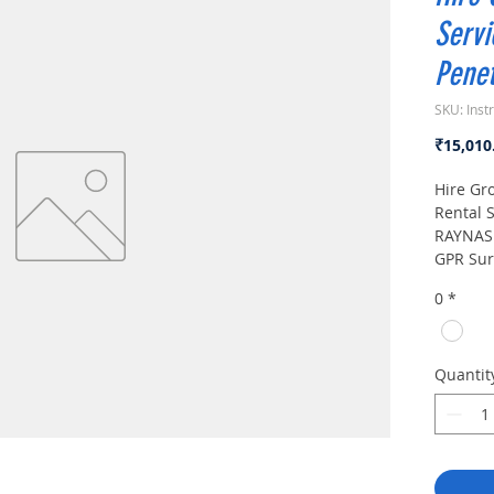
Servi
Penet
SKU: Inst
₹15,010
Hire Gr
Rental 
RAYNAS 
GPR Sur
.Ground
0
*
GPR Sur
manufac
Ground 
buying 
Quantit