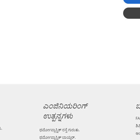
ಎಂಜಿನಿಯರಿಂಗ್
ಬ
ಉತ್ಪನ್ನಗಳು
F
ಶಿಪ
ಿ.
ಥರ್ಮೋಪ್ಲಾಸ್ಟಿಕ್ ರಸ್ತೆ ಗುರುತು.
ಅಂ
ಥರ್ಮೋಪ್ಲಾಸ್ಟಿಕ್ ಬಾಯ್ಲರ್.