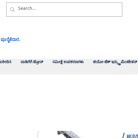
 ಪೂರೈಕೆದಾರ.
ಖರೀದಿಸಿ
ಬಾಡಿಗೆಗೆ ಡ್ರೋನ್
ಸಮೀಕ್ಷೆ ಉಪಕರಣಗಳು
ಜಿಯೋ-ಟೆಕ್ ಇನ್ಸ್ಟ್ರುಮೆಂಟೇಶನ್
I wan