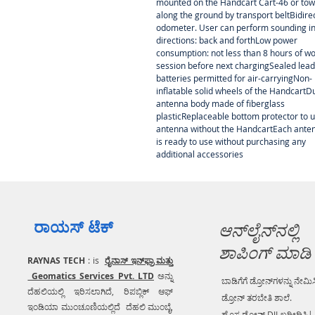
mounted on the Handcart Cart-46 or to
along the ground by transport beltBidire
odometer. User can perform sounding in
directions: back and forthLow power
consumption: not less than 8 hours of w
session before next chargingSealed lead
batteries permitted for air-carryingNon-
inflatable solid wheels of the HandcartD
antenna body made of fiberglass
plasticReplaceable bottom protector to 
antenna without the HandcartEach ante
is ready to use without purchasing any
additional accessories
ರಾಯಸ್ ಟೆಕ್
ಆನ್‌ಲೈನ್‌ನಲ್ಲಿ
ಶಾಪಿಂಗ್ ಮಾಡಿ
RAYNAS TECH
: is
ರೈನಾಸ್ ಇನ್‌ಫ್ರಾ ಮತ್ತು
Geomatics Services Pvt. LTD
ಅನ್ನು
ಬಾಡಿಗೆಗೆ ಡ್ರೋನ್‌ಗಳನ್ನು ನೇಮಿಸ
ದೆಹಲಿಯಲ್ಲಿ ಇರಿಸಲಾಗಿದೆ, ರಿಪಬ್ಲಿಕ್ ಆಫ್
ಡ್ರೋನ್ ತರಬೇತಿ ಶಾಲೆ.
ಇಂಡಿಯಾ ಮುಂಚೂಣಿಯಲ್ಲಿದೆ ದೆಹಲಿ ಮುಂಬೈ,
ಹೊಸ ಡ್ರೋನ್ DJI ಖರೀದಿಸಿ|