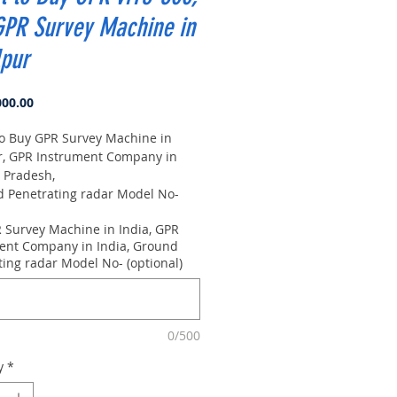
GPR Survey Machine in
lpur
Price
000.00
to Buy GPR Survey Machine in
r, GPR Instrument Company in
 Pradesh,
Penetrating radar Model No-
0m, Antenna frequency: 300Mhz,
 Survey Machine in India, GPR
 8m
ent Company in India, Ground
ting radar Model No- (optional)
0/500
y
*