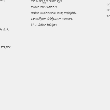
ಥರ್ಮೋಪ್ಲಾಸ್ಟಿಕ್ ರಾಳದ ಪುಡಿ.
ಬಗ್ಗ
ಜಿಯೋ-ಟೆಕ್ ಉಪಕರಣ.
ವೇ
ನಾಗರಿಕ ಉಪಕರಣಗಳು ಮತ್ತು ಉತ್ಪನ್ನಗಳು.
ಸಂ
GPR (ಗ್ರೌಂಡ್ ಪೆನೆಟ್ರೇಟಿಂಗ್ ರಾಡಾರ್).
EPL (ಮೆಟಲ್ ಡಿಟೆಕ್ಟರ್)
ಕ್ ಜಿಸ್.
್ ಮ್ಯಾಪರ್.