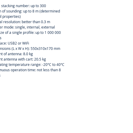
 stacking number: up to 300
 of sounding: up to 8 m (determined
il properties)
al resolution: better than 0.3 m
er mode: single, internal, external
size of a single profile: up to 1 000 000
s
face: USB2 or WiFi
nsions (L x W x H): 550x310x170 mm
t of antenna: 8.0 kg
t antenna with cart: 20.5 kg
ting temperature range: -20°C to 40°C
nuous operation time: not less than 8
s