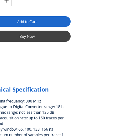
Add to Cart
Buy Now
ical Specification
nna frequency: 300 MHz
gue-to-Digital Converter range: 18 bit
ic range: not less than 135 dB
acquisition rate: up to 150 traces per
nd
y window: 66, 100, 133, 166 ns
mum number of samples per trace: 1