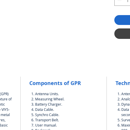
Components of GPR
Techn
 (GPR)
Antenna Units.
Ante
ature of
Measuring Wheel.
Analo
tic
Battery Charger.
Dynam
 VIY5-
Data Cable.
Data 
h metal
Synchro Cable.
seco
res,
Transport Belt.
Surve
.Basic
User manual.
Maxi