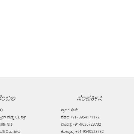
ೆಂಬಲ
ಸಂಪರ್ಕಿಸಿ
AQ
ಗ್ರಾಹಕ ಸೇವೆ:
್ಪಿಂಗ್ ಮತ್ತು ರಿಟರ್ನ್ಸ್
ದೆಹಲಿ:+91- 8954171172
ಗಡಿ ನೀತಿ
ಮುಂಬೈ: +91-9636723732
ವತಿ ವಿಧಾನಗಳು
ಕೋಲ್ಕತ್ತಾ: +91-9540523732