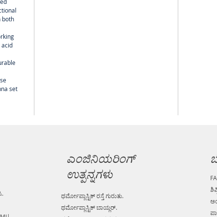
wed
ctional
 both
orking
 acid
urable
use
nna set
ಎಂಜಿನಿಯರಿಂಗ್
ಬ
ಉತ್ಪನ್ನಗಳು
F
ಶಿಪ
ಿ.
ಥರ್ಮೋಪ್ಲಾಸ್ಟಿಕ್ ರಸ್ತೆ ಗುರುತು.
ಅಂ
ಥರ್ಮೋಪ್ಲಾಸ್ಟಿಕ್ ಬಾಯ್ಲರ್.
ಪಾ
 MI|