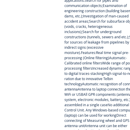
applications:Search for pipes and
communication objects;Examination of
engineering construction (building base
dams, etc.);Investigation of man-caused
accident areas;Search for subsurface ob
(voids, cracks, heterogeneous
inclusions);Search for underground
constructions (tunnels, sewers and etc.)
for sources of leakage from pipelines by
indirect signs (excessive
moisture).Features:Real time signal pre-
processing (Online filtering)Automatic-
Calibrated online filtersWide range of po
processing filtersIncreased dynamic ra
to digital traces-stackingHigh signal-to-n
ration due to innovative Telbin
technologyAutomatic recognition of con
antennaAntenna to laptop connection t
WiFi or USBAll GPR components (antenn
system, electronic modules, battery, etc.
assembled in a single caseNo additional
Control Unit. Any Windows-based compu
(laptop) can be used for workingDirect
connecting of Measuring wheel and GPS
antenna unitAntenna unit can be either