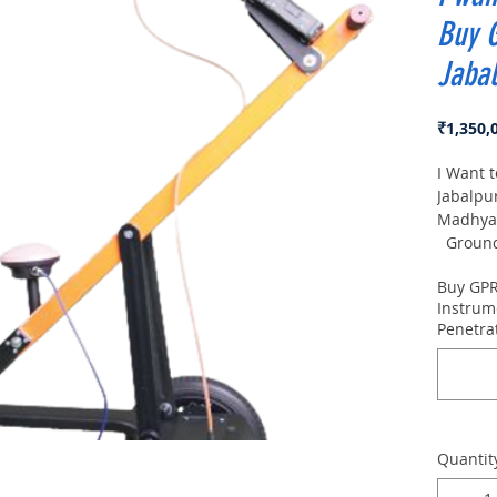
Buy 
Jaba
₹1,350,
I Want 
Jabalpu
Madhya
Ground 
VIY5-30
Buy GPR
depth:
Instrum
Penetra
Quantit