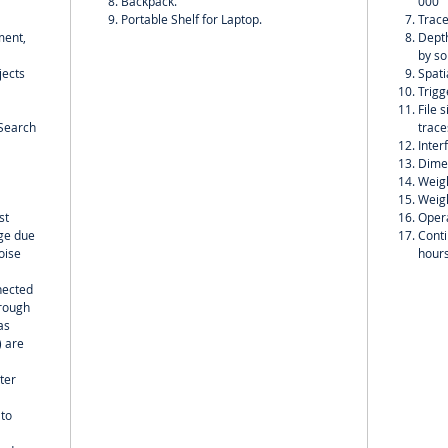
Backpack.
000
Portable Shelf for Laptop.
Trace
ment,
Depth
by so
jects
Spati
Trigg
File 
;Search
trace
Inter
Dime
Weigh
Weigh
st
Opera
nge due
Conti
oise
hour
nected
hrough
as
) are
ter
 to