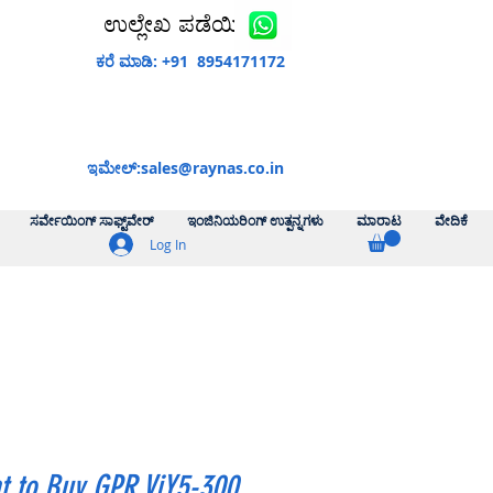
ಉಲ್ಲೇಖ ಪಡೆಯಿರಿ
ಕರೆ ಮಾಡಿ: +91 8954171172
ಇಮೇಲ್:
sales@raynas.co.in
ಸರ್ವೇಯಿಂಗ್ ಸಾಫ್ಟ್‌ವೇರ್
ಇಂಜಿನಿಯರಿಂಗ್ ಉತ್ಪನ್ನಗಳು
ಮಾರಾಟ
ವೇದಿಕೆ
Log In
t to Buy GPR ViY5-300,