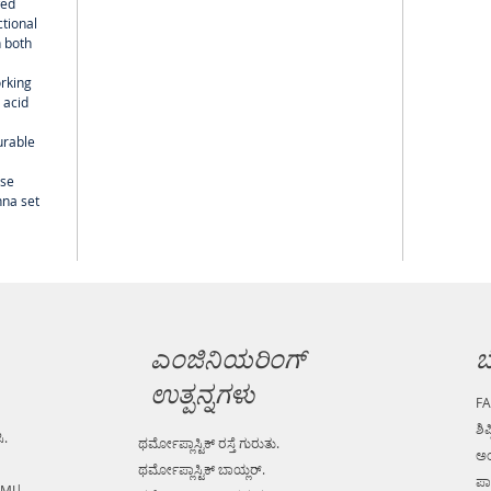
wed
ctional
 both
orking
 acid
urable
use
nna set
ಎಂಜಿನಿಯರಿಂಗ್
ಬ
ಉತ್ಪನ್ನಗಳು
F
ಶಿಪ
ಿ.
ಥರ್ಮೋಪ್ಲಾಸ್ಟಿಕ್ ರಸ್ತೆ ಗುರುತು.
ಅಂ
ಥರ್ಮೋಪ್ಲಾಸ್ಟಿಕ್ ಬಾಯ್ಲರ್.
ಪಾ
 MI|