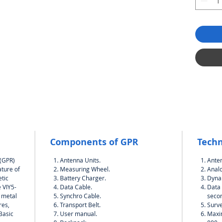
Components of GPR
Techn
 (GPR)
Antenna Units.
Ante
ature of
Measuring Wheel.
Analo
tic
Battery Charger.
Dynam
 VIY5-
Data Cable.
Data 
h metal
Synchro Cable.
seco
res,
Transport Belt.
Surve
.Basic
User manual.
Maxi