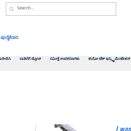
 ಪೂರೈಕೆದಾರ.
ಖರೀದಿಸಿ
ಬಾಡಿಗೆಗೆ ಡ್ರೋನ್
ಸಮೀಕ್ಷೆ ಉಪಕರಣಗಳು
ಜಿಯೋ-ಟೆಕ್ ಇನ್ಸ್ಟ್ರುಮೆಂಟೇಶನ್
I wan