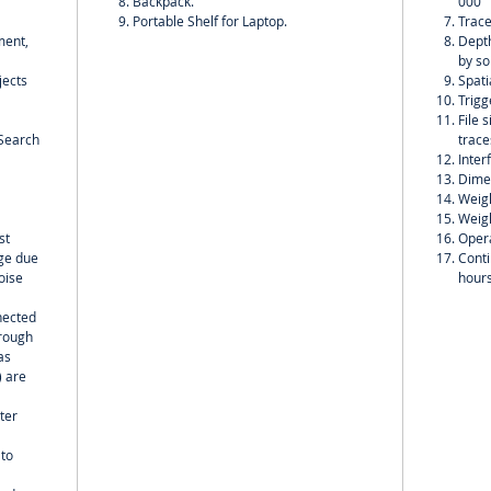
Backpack.
000
Portable Shelf for Laptop.
Trace
ment,
Depth
by so
jects
Spati
Trigg
File 
;Search
trace
Inter
Dime
Weigh
Weigh
st
Opera
nge due
Conti
oise
hour
nected
hrough
as
) are
ter
 to