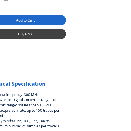
Add to Cart
Buy Now
ical Specification
nna frequency: 300 MHz
gue-to-Digital Converter range: 18 bit
ic range: not less than 135 dB
acquisition rate: up to 150 traces per
nd
y window: 66, 100, 133, 166 ns
mum number of samples per trace: 1