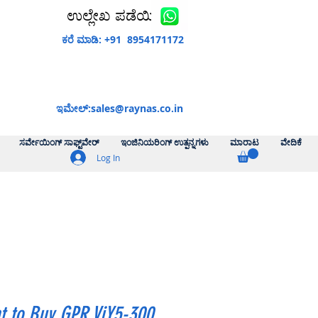
ಉಲ್ಲೇಖ ಪಡೆಯಿರಿ
ಕರೆ ಮಾಡಿ: +91 8954171172
ಇಮೇಲ್:
sales@raynas.co.in
ಸರ್ವೇಯಿಂಗ್ ಸಾಫ್ಟ್‌ವೇರ್
ಇಂಜಿನಿಯರಿಂಗ್ ಉತ್ಪನ್ನಗಳು
ಮಾರಾಟ
ವೇದಿಕೆ
Log In
t to Buy GPR ViY5-300,