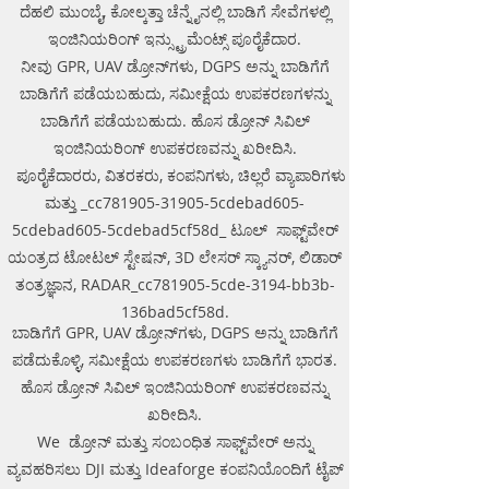
Pradesh, .Ground Penetrating
ದೆಹಲಿ ಮುಂಬೈ, ಕೋಲ್ಕತ್ತಾ ಚೆನ್ನೈನಲ್ಲಿ ಬಾಡಿಗೆ ಸೇವೆಗಳಲ್ಲಿ
Radar Equipment. GPR Survey
ಇಂಜಿನಿಯರಿಂಗ್ ಇನ್ಸ್ಟ್ರುಮೆಂಟ್ಸ್ ಪೂರೈಕೆದಾರ.
companies in Gaya, Ground
ನೀವು GPR, UAV ಡ್ರೋನ್‌ಗಳು, DGPS ಅನ್ನು ಬಾಡಿಗೆಗೆ
Penetrating Radar, | RAYNAS |
TECH. GPR SUE Survey, Ground
ಬಾಡಿಗೆಗೆ ಪಡೆಯಬಹುದು, ಸಮೀಕ್ಷೆಯ ಉಪಕರಣಗಳನ್ನು
Penetrating Radar Provider
ಬಾಡಿಗೆಗೆ ಪಡೆಯಬಹುದು. ಹೊಸ ಡ್ರೋನ್ ಸಿವಿಲ್
Companies Survey,Underground
ಇಂಜಿನಿಯರಿಂಗ್ ಉಪಕರಣವನ್ನು ಖರೀದಿಸಿ.
Utility Scanner Locator
ಪೂರೈಕೆದಾರರು, ವಿತರಕರು, ಕಂಪನಿಗಳು, ಚಿಲ್ಲರೆ ವ್ಯಾಪಾರಿಗಳು
Mapping.GPR(Ground Penetrating
ಮತ್ತು _cc781905-31905-5cdebad605-
Radar) Survey Provider . We
5cdebad605-5cdebad5cf58d_ ಟೂಲ್ ಸಾಫ್ಟ್‌ವೇರ್
provide consolidated complete
solution to create detailed digital
ಯಂತ್ರದ ಟೋಟಲ್ ಸ್ಟೇಷನ್, 3D ಲೇಸರ್ ಸ್ಕ್ಯಾನರ್, ಲಿಡಾರ್
mapping of underground utility
ತಂತ್ರಜ್ಞಾನ, RADAR_cc781905-5cde-3194-bb3b-
lines in GIS platform.This exercise
136bad5cf58d.
helps in detection of buried
ಬಾಡಿಗೆಗೆ GPR, UAV ಡ್ರೋನ್‌ಗಳು, DGPS ಅನ್ನು ಬಾಡಿಗೆಗೆ
utilities (pipes, cables, etc.) for
ಪಡೆದುಕೊಳ್ಳಿ, ಸಮೀಕ್ಷೆಯ ಉಪಕರಣಗಳು ಬಾಡಿಗೆಗೆ ಭಾರತ.
excavation planning and damage
ಹೊಸ ಡ್ರೋನ್ ಸಿವಿಲ್ ಇಂಜಿನಿಯರಿಂಗ್ ಉಪಕರಣವನ್ನು
avoidance. Ground Penetrating
Radar Provider Companies Survey,
ಖರೀದಿಸಿ.
Underground Utility Scanner
We ಡ್ರೋನ್ ಮತ್ತು ಸಂಬಂಧಿತ ಸಾಫ್ಟ್‌ವೇರ್ ಅನ್ನು
Locator Mapping. India
ವ್ಯವಹರಿಸಲು DJI ಮತ್ತು Ideaforge ಕಂಪನಿಯೊಂದಿಗೆ ಟೈಪ್
GPR(Ground Penetrating Radar)