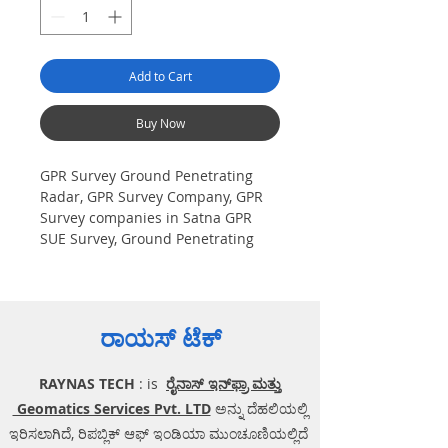
Add to Cart
Buy Now
GPR Survey Ground Penetrating
Radar, GPR Survey Company, GPR
Survey companies in Satna GPR
SUE Survey, Ground Penetrating
Radar Provider Companies Survey,
Underground Utility Scanner
Locator Mapping. India GPR SUE
(Ground Penetrating Radar) Geo
ರಾಯಸ್ ಟೆಕ್
scanning Survey Provider
Company| Underground| Sub-
RAYNAS TECH
: is
ರೈನಾಸ್ ಇನ್‌ಫ್ರಾ ಮತ್ತು
Surface Utility Scanner |Locator,
Equipment. Instrument, GPR
Geomatics Services Pvt. LTD
ಅನ್ನು ದೆಹಲಿಯಲ್ಲಿ
Survey machine in Madhya
ಇರಿಸಲಾಗಿದೆ, ರಿಪಬ್ಲಿಕ್ ಆಫ್ ಇಂಡಿಯಾ ಮುಂಚೂಣಿಯಲ್ಲಿದೆ