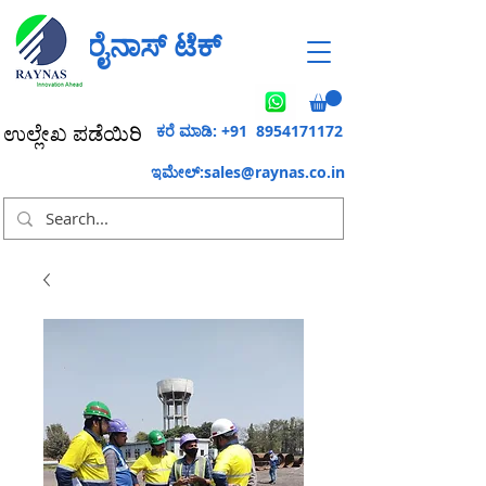
ರೈನಾಸ್ ಟೆಕ್
ಕರೆ ಮಾಡಿ: +91
8954171172
ಉಲ್ಲೇಖ ಪಡೆಯಿರಿ
ಇಮೇಲ್:
sales@raynas.co.in