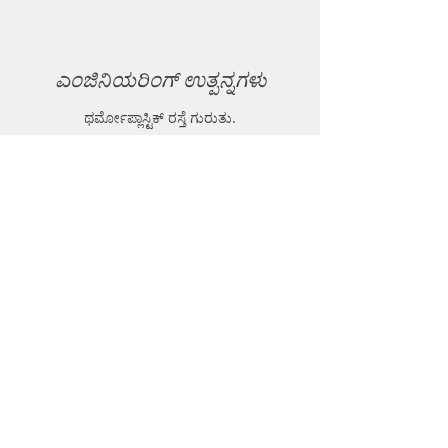
ಎಂಜಿನಿಯರಿಂಗ್ ಉತ್ಪನ್ನಗಳು
ಥರ್ಮೋಪ್ಲಾಸ್ಟಿಕ್ ರಸ್ತೆ ಗುರುತು.
ಥರ್ಮೋಪ್ಲಾಸ್ಟಿಕ್ ಬಾಯ್ಲರ್.
ಥರ್ಮೋಪ್ಲಾಸ್ಟಿಕ್ ರಾಳದ ಪುಡಿ.
ಜಿಯೋ-ಟೆಕ್ ಉಪಕರಣ.
ನಾಗರಿಕ ಉಪಕರಣಗಳು ಮತ್ತು ಉತ್ಪನ್ನಗಳು.
GPR (ಗ್ರೌಂಡ್ ಪೆನೆಟ್ರೇಟಿಂಗ್ ರಾಡಾರ್).
EPL (ಮೆಟಲ್ ಡಿಟೆಕ್ಟರ್)
ಬೆಂಬಲ
FAQ
ಶಿಪ್ಪಿಂಗ್ ಮತ್ತು ರಿಟರ್ನ್ಸ್