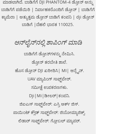
ಮಾಡಲಾಗಿದೆ. ಬಾಡಿಗೆಗೆ DJI PHANTOM-4 ಡ್ರೋನ್ ಅನ್ನು
Survey Provider. We provide
ಬಾಡಿಗೆಗೆ ಪಡೆಯಿರಿ | ನಿರ್ವಾಹಕರೊಂದಿಗೆ ಡ್ರೋನ್ | ಬಾಡಿಗೆಗೆ
consolidated complete solution to
ಕ್ಯಾಮೆರಾ | ಅತ್ಯುತ್ತಮ ಡ್ರೋನ್ ಬಾಡಿಗೆ ಕಂಪನಿ | dji ಡ್ರೋನ್
create detailed digital mapping of
underground utility lines in GIS
ಬಾಡಿಗೆ |ದೆಹಲಿ ಭಾರತ 110025.
platform.This exercise helps in
detection of buried utilities (pipes,
ಆನ್‌ಲೈನ್‌ನಲ್ಲಿ ಶಾಪಿಂಗ್ ಮಾಡಿ
cables, etc.) for excavation planning
and damage avoidance.. We
ಬಾಡಿಗೆಗೆ ಡ್ರೋನ್‌ಗಳನ್ನು ನೇಮಿಸಿ.
provide consolidated complete
solution to create detailed digital
ಡ್ರೋನ್ ತರಬೇತಿ ಶಾಲೆ.
mapping of underground utility
ಹೊಸ ಡ್ರೋನ್ DJI ಖರೀದಿಸಿ| MI| ಆನ್ಲೈನ್.
lines in GIS platform.This exercise
UAV ಮ್ಯಾಪಿಂಗ್ ಸಾಫ್ಟ್‌ವೇರ್.
helps in detection of buried
utilities (pipes, cables, etc.) for
ಸಮೀಕ್ಷೆ ಉಪಕರಣಗಳು.
excavation planning and damage
Dji|Mi|ಡೀಲರ್|ಕಂಪನಿ.
avoidance. Ground Penetrating
ಜಿಐಎಸ್ ಸಾಫ್ಟ್‌ವೇರ್: ಎಸ್ರಿ ಆರ್ಕ್ ಜಿಸ್.
Radar Equipment for buying in
India.
ಪಾಯಿಂಟ್ ಕ್ಲೌಡ್ ಸಾಫ್ಟ್‌ವೇರ್: ಜಿಯೋಮ್ಯಾಜಿಕ್ಸ್.
ಲಿಡಾರ್ ಸಾಫ್ಟ್‌ವೇರ್: ಗ್ಲೋಬಲ್ ಮ್ಯಾಪರ್.