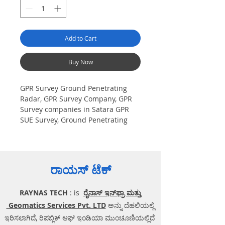
Add to Cart
Buy Now
GPR Survey Ground Penetrating
Radar, GPR Survey Company, GPR
Survey companies in Satara GPR
SUE Survey, Ground Penetrating
Radar Provider Companies Survey,
Underground Utility Scanner
Locator Mapping. India GPR SUE
(Ground Penetrating Radar) Geo
ರಾಯಸ್ ಟೆಕ್
scanning Survey Provider
Company| Underground| Sub-
RAYNAS TECH
: is
ರೈನಾಸ್ ಇನ್‌ಫ್ರಾ ಮತ್ತು
Surface Utility Scanner |Locator,
Equipment. Instrument, GPR
Geomatics Services Pvt. LTD
ಅನ್ನು ದೆಹಲಿಯಲ್ಲಿ
Survey machine in Maharashtra,
ಇರಿಸಲಾಗಿದೆ, ರಿಪಬ್ಲಿಕ್ ಆಫ್ ಇಂಡಿಯಾ ಮುಂಚೂಣಿಯಲ್ಲಿದೆ