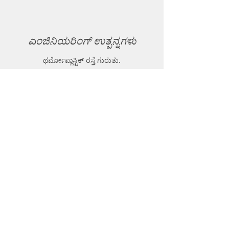
ಎಂಜಿನಿಯರಿಂಗ್ ಉತ್ಪನ್ನಗಳು
ಥರ್ಮೋಪ್ಲಾಸ್ಟಿಕ್ ರಸ್ತೆ ಗುರುತು.
ಥರ್ಮೋಪ್ಲಾಸ್ಟಿಕ್ ಬಾಯ್ಲರ್.
ಥರ್ಮೋಪ್ಲಾಸ್ಟಿಕ್ ರಾಳದ ಪುಡಿ.
ಜಿಯೋ-ಟೆಕ್ ಉಪಕರಣ.
ನಾಗರಿಕ ಉಪಕರಣಗಳು ಮತ್ತು ಉತ್ಪನ್ನಗಳು.
GPR (ಗ್ರೌಂಡ್ ಪೆನೆಟ್ರೇಟಿಂಗ್ ರಾಡಾರ್).
EPL (ಮೆಟಲ್ ಡಿಟೆಕ್ಟರ್)
ಬೆಂಬಲ
FAQ
ಶಿಪ್ಪಿಂಗ್ ಮತ್ತು ರಿಟರ್ನ್ಸ್