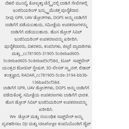
.Ground Penetrating Radar
ದೆಹಲಿ ಮುಂಬೈ, ಕೋಲ್ಕತ್ತಾ ಚೆನ್ನೈನಲ್ಲಿ ಬಾಡಿಗೆ ಸೇವೆಗಳಲ್ಲಿ
Equipment. GPR Survey companies
ಇಂಜಿನಿಯರಿಂಗ್ ಇನ್ಸ್ಟ್ರುಮೆಂಟ್ಸ್ ಪೂರೈಕೆದಾರ.
in Gaya, Ground Penetrating Radar,
ನೀವು GPR, UAV ಡ್ರೋನ್‌ಗಳು, DGPS ಅನ್ನು ಬಾಡಿಗೆಗೆ
| RAYNAS | TECH. GPR SUE Survey,
Ground Penetrating Radar Provider
ಬಾಡಿಗೆಗೆ ಪಡೆಯಬಹುದು, ಸಮೀಕ್ಷೆಯ ಉಪಕರಣಗಳನ್ನು
Companies Survey,Underground
ಬಾಡಿಗೆಗೆ ಪಡೆಯಬಹುದು. ಹೊಸ ಡ್ರೋನ್ ಸಿವಿಲ್
Utility Scanner Locator
ಇಂಜಿನಿಯರಿಂಗ್ ಉಪಕರಣವನ್ನು ಖರೀದಿಸಿ.
Mapping.GPR(Ground Penetrating
ಪೂರೈಕೆದಾರರು, ವಿತರಕರು, ಕಂಪನಿಗಳು, ಚಿಲ್ಲರೆ ವ್ಯಾಪಾರಿಗಳು
Radar) Survey Provider . We
ಮತ್ತು _cc781905-31905-5cdebad605-
provide consolidated complete
5cdebad605-5cdebad5cf58d_ ಟೂಲ್ ಸಾಫ್ಟ್‌ವೇರ್
solution to create detailed digital
mapping of underground utility
ಯಂತ್ರದ ಟೋಟಲ್ ಸ್ಟೇಷನ್, 3D ಲೇಸರ್ ಸ್ಕ್ಯಾನರ್, ಲಿಡಾರ್
lines in GIS platform.This exercise
ತಂತ್ರಜ್ಞಾನ, RADAR_cc781905-5cde-3194-bb3b-
helps in detection of buried
136bad5cf58d.
utilities (pipes, cables, etc.) for
ಬಾಡಿಗೆಗೆ GPR, UAV ಡ್ರೋನ್‌ಗಳು, DGPS ಅನ್ನು ಬಾಡಿಗೆಗೆ
excavation planning and damage
ಪಡೆದುಕೊಳ್ಳಿ, ಸಮೀಕ್ಷೆಯ ಉಪಕರಣಗಳು ಬಾಡಿಗೆಗೆ ಭಾರತ.
avoidance. Ground Penetrating
ಹೊಸ ಡ್ರೋನ್ ಸಿವಿಲ್ ಇಂಜಿನಿಯರಿಂಗ್ ಉಪಕರಣವನ್ನು
Radar Provider Companies Survey,
Underground Utility Scanner
ಖರೀದಿಸಿ.
Locator Mapping. India
We ಡ್ರೋನ್ ಮತ್ತು ಸಂಬಂಧಿತ ಸಾಫ್ಟ್‌ವೇರ್ ಅನ್ನು
GPR(Ground Penetrating Radar)
ವ್ಯವಹರಿಸಲು DJI ಮತ್ತು Ideaforge ಕಂಪನಿಯೊಂದಿಗೆ ಟೈಪ್
Survey Provider. We provide