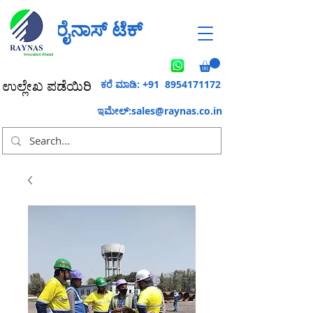
ರೈನಾಸ್ ಟೆಕ್
ಕರೆ ಮಾಡಿ: +91
8954171172
ಉಲ್ಲೇಖ ಪಡೆಯಿರಿ
ಇಮೇಲ್:
sales@raynas.co.in