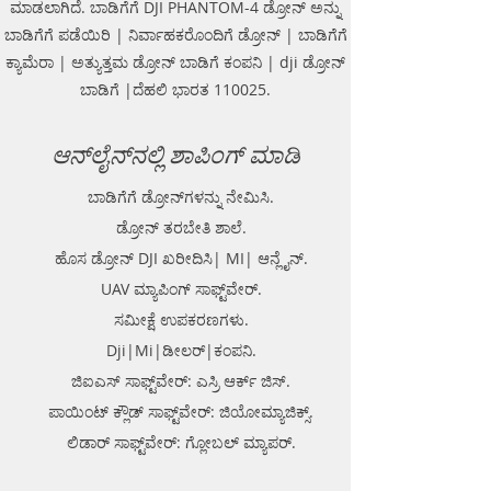
ಮಾಡಲಾಗಿದೆ. ಬಾಡಿಗೆಗೆ DJI PHANTOM-4 ಡ್ರೋನ್ ಅನ್ನು
consolidated complete solution to
ಬಾಡಿಗೆಗೆ ಪಡೆಯಿರಿ | ನಿರ್ವಾಹಕರೊಂದಿಗೆ ಡ್ರೋನ್ | ಬಾಡಿಗೆಗೆ
create detailed digital mapping of
ಕ್ಯಾಮೆರಾ | ಅತ್ಯುತ್ತಮ ಡ್ರೋನ್ ಬಾಡಿಗೆ ಕಂಪನಿ | dji ಡ್ರೋನ್
underground utility lines in GIS
platform.This exercise helps in
ಬಾಡಿಗೆ |ದೆಹಲಿ ಭಾರತ 110025.
detection of buried utilities (pipes,
cables, etc.) for excavation planning
ಆನ್‌ಲೈನ್‌ನಲ್ಲಿ ಶಾಪಿಂಗ್ ಮಾಡಿ
and damage avoidance.. We
provide consolidated complete
ಬಾಡಿಗೆಗೆ ಡ್ರೋನ್‌ಗಳನ್ನು ನೇಮಿಸಿ.
solution to create detailed digital
mapping of underground utility
ಡ್ರೋನ್ ತರಬೇತಿ ಶಾಲೆ.
lines in GIS platform.This exercise
ಹೊಸ ಡ್ರೋನ್ DJI ಖರೀದಿಸಿ| MI| ಆನ್ಲೈನ್.
helps in detection of buried
UAV ಮ್ಯಾಪಿಂಗ್ ಸಾಫ್ಟ್‌ವೇರ್.
utilities (pipes, cables, etc.) for
excavation planning and damage
ಸಮೀಕ್ಷೆ ಉಪಕರಣಗಳು.
avoidance. Ground Penetrating
Dji|Mi|ಡೀಲರ್|ಕಂಪನಿ.
Radar Equipment for buying in
ಜಿಐಎಸ್ ಸಾಫ್ಟ್‌ವೇರ್: ಎಸ್ರಿ ಆರ್ಕ್ ಜಿಸ್.
India.
ಪಾಯಿಂಟ್ ಕ್ಲೌಡ್ ಸಾಫ್ಟ್‌ವೇರ್: ಜಿಯೋಮ್ಯಾಜಿಕ್ಸ್.
ಲಿಡಾರ್ ಸಾಫ್ಟ್‌ವೇರ್: ಗ್ಲೋಬಲ್ ಮ್ಯಾಪರ್.