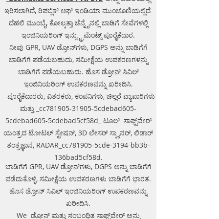
GPR Survey machine in Uttar
ಇರಿಸಲಾಗಿದೆ, ರಿಪಬ್ಲಿಕ್ ಆಫ್ ಇಂಡಿಯಾ ಮುಂಚೂಣಿಯಲ್ಲಿದೆ
Pradesh, .Ground Penetrating
ದೆಹಲಿ ಮುಂಬೈ, ಕೋಲ್ಕತ್ತಾ ಚೆನ್ನೈನಲ್ಲಿ ಬಾಡಿಗೆ ಸೇವೆಗಳಲ್ಲಿ
Radar Equipment. GPR Survey
ಇಂಜಿನಿಯರಿಂಗ್ ಇನ್ಸ್ಟ್ರುಮೆಂಟ್ಸ್ ಪೂರೈಕೆದಾರ.
companies in Gaya, Ground
ನೀವು GPR, UAV ಡ್ರೋನ್‌ಗಳು, DGPS ಅನ್ನು ಬಾಡಿಗೆಗೆ
Penetrating Radar, | RAYNAS |
TECH. GPR SUE Survey, Ground
ಬಾಡಿಗೆಗೆ ಪಡೆಯಬಹುದು, ಸಮೀಕ್ಷೆಯ ಉಪಕರಣಗಳನ್ನು
Penetrating Radar Provider
ಬಾಡಿಗೆಗೆ ಪಡೆಯಬಹುದು. ಹೊಸ ಡ್ರೋನ್ ಸಿವಿಲ್
Companies Survey,Underground
ಇಂಜಿನಿಯರಿಂಗ್ ಉಪಕರಣವನ್ನು ಖರೀದಿಸಿ.
Utility Scanner Locator
ಪೂರೈಕೆದಾರರು, ವಿತರಕರು, ಕಂಪನಿಗಳು, ಚಿಲ್ಲರೆ ವ್ಯಾಪಾರಿಗಳು
Mapping.GPR(Ground Penetrating
ಮತ್ತು _cc781905-31905-5cdebad605-
Radar) Survey Provider . We
5cdebad605-5cdebad5cf58d_ ಟೂಲ್ ಸಾಫ್ಟ್‌ವೇರ್
provide consolidated complete
solution to create detailed digital
ಯಂತ್ರದ ಟೋಟಲ್ ಸ್ಟೇಷನ್, 3D ಲೇಸರ್ ಸ್ಕ್ಯಾನರ್, ಲಿಡಾರ್
mapping of underground utility
ತಂತ್ರಜ್ಞಾನ, RADAR_cc781905-5cde-3194-bb3b-
lines in GIS platform.This exercise
136bad5cf58d.
helps in detection of buried
ಬಾಡಿಗೆಗೆ GPR, UAV ಡ್ರೋನ್‌ಗಳು, DGPS ಅನ್ನು ಬಾಡಿಗೆಗೆ
utilities (pipes, cables, etc.) for
ಪಡೆದುಕೊಳ್ಳಿ, ಸಮೀಕ್ಷೆಯ ಉಪಕರಣಗಳು ಬಾಡಿಗೆಗೆ ಭಾರತ.
excavation planning and damage
ಹೊಸ ಡ್ರೋನ್ ಸಿವಿಲ್ ಇಂಜಿನಿಯರಿಂಗ್ ಉಪಕರಣವನ್ನು
avoidance. Ground Penetrating
Radar Provider Companies Survey,
ಖರೀದಿಸಿ.
Underground Utility Scanner
We ಡ್ರೋನ್ ಮತ್ತು ಸಂಬಂಧಿತ ಸಾಫ್ಟ್‌ವೇರ್ ಅನ್ನು