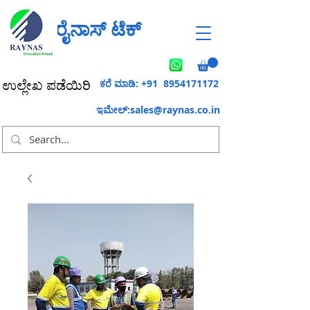
ರೈನಾಸ್ ಟೆಕ್
ಕರೆ ಮಾಡಿ: +91
8954171172
ಉಲ್ಲೇಖ ಪಡೆಯಿರಿ
ಇಮೇಲ್:
sales@raynas.co.in