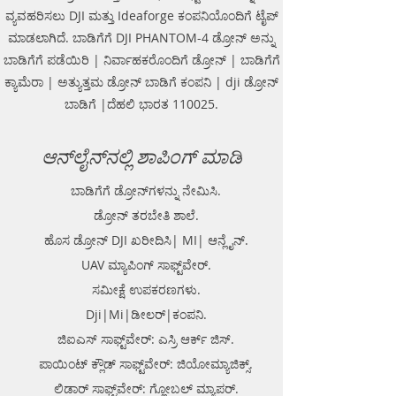
Locator Mapping. India
ವ್ಯವಹರಿಸಲು DJI ಮತ್ತು Ideaforge ಕಂಪನಿಯೊಂದಿಗೆ ಟೈಪ್
GPR(Ground Penetrating Radar)
ಮಾಡಲಾಗಿದೆ. ಬಾಡಿಗೆಗೆ DJI PHANTOM-4 ಡ್ರೋನ್ ಅನ್ನು
Survey Provider. We provide
ಬಾಡಿಗೆಗೆ ಪಡೆಯಿರಿ | ನಿರ್ವಾಹಕರೊಂದಿಗೆ ಡ್ರೋನ್ | ಬಾಡಿಗೆಗೆ
consolidated complete solution to
ಕ್ಯಾಮೆರಾ | ಅತ್ಯುತ್ತಮ ಡ್ರೋನ್ ಬಾಡಿಗೆ ಕಂಪನಿ | dji ಡ್ರೋನ್
create detailed digital mapping of
underground utility lines in GIS
ಬಾಡಿಗೆ |ದೆಹಲಿ ಭಾರತ 110025.
platform.This exercise helps in
detection of buried utilities (pipes,
ಆನ್‌ಲೈನ್‌ನಲ್ಲಿ ಶಾಪಿಂಗ್ ಮಾಡಿ
cables, etc.) for excavation planning
and damage avoidance.. We
ಬಾಡಿಗೆಗೆ ಡ್ರೋನ್‌ಗಳನ್ನು ನೇಮಿಸಿ.
provide consolidated complete
solution to create detailed digital
ಡ್ರೋನ್ ತರಬೇತಿ ಶಾಲೆ.
mapping of underground utility
ಹೊಸ ಡ್ರೋನ್ DJI ಖರೀದಿಸಿ| MI| ಆನ್ಲೈನ್.
lines in GIS platform.This exercise
UAV ಮ್ಯಾಪಿಂಗ್ ಸಾಫ್ಟ್‌ವೇರ್.
helps in detection of buried
utilities (pipes, cables, etc.) for
ಸಮೀಕ್ಷೆ ಉಪಕರಣಗಳು.
excavation planning and damage
Dji|Mi|ಡೀಲರ್|ಕಂಪನಿ.
avoidance. Ground Penetrating
ಜಿಐಎಸ್ ಸಾಫ್ಟ್‌ವೇರ್: ಎಸ್ರಿ ಆರ್ಕ್ ಜಿಸ್.
Radar Equipment for buying in
India.
ಪಾಯಿಂಟ್ ಕ್ಲೌಡ್ ಸಾಫ್ಟ್‌ವೇರ್: ಜಿಯೋಮ್ಯಾಜಿಕ್ಸ್.
ಲಿಡಾರ್ ಸಾಫ್ಟ್‌ವೇರ್: ಗ್ಲೋಬಲ್ ಮ್ಯಾಪರ್.