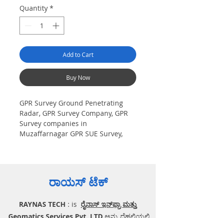
Quantity
*
Add to Cart
Buy Now
GPR Survey Ground Penetrating
Radar, GPR Survey Company, GPR
Survey companies in
Muzaffarnagar GPR SUE Survey,
Ground Penetrating Radar Provider
Companies Survey, Underground
Utility Scanner Locator Mapping.
India GPR SUE (Ground Penetrating
ರಾಯಸ್ ಟೆಕ್
Radar) Geo scanning Survey
Provider Company| Underground|
RAYNAS TECH
: is
ರೈನಾಸ್ ಇನ್‌ಫ್ರಾ ಮತ್ತು
Sub-Surface Utility Scanner
|Locator, Equipment. Instrument,
Geomatics Services Pvt. LTD
ಅನ್ನು ದೆಹಲಿಯಲ್ಲಿ