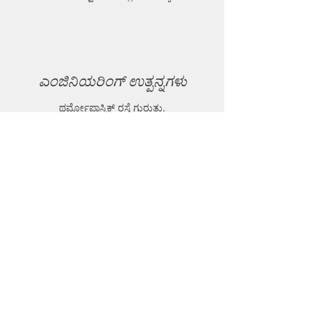
ಎಂಜಿನಿಯರಿಂಗ್ ಉತ್ಪನ್ನಗಳು
ಥರ್ಮೋಪ್ಲಾಸ್ಟಿಕ್ ರಸ್ತೆ ಗುರುತು.
ಥರ್ಮೋಪ್ಲಾಸ್ಟಿಕ್ ಬಾಯ್ಲರ್.
ಥರ್ಮೋಪ್ಲಾಸ್ಟಿಕ್ ರಾಳದ ಪುಡಿ.
ಜಿಯೋ-ಟೆಕ್ ಉಪಕರಣ.
ನಾಗರಿಕ ಉಪಕರಣಗಳು ಮತ್ತು ಉತ್ಪನ್ನಗಳು.
GPR (ಗ್ರೌಂಡ್ ಪೆನೆಟ್ರೇಟಿಂಗ್ ರಾಡಾರ್).
EPL (ಮೆಟಲ್ ಡಿಟೆಕ್ಟರ್)
ಬೆಂಬಲ
FAQ