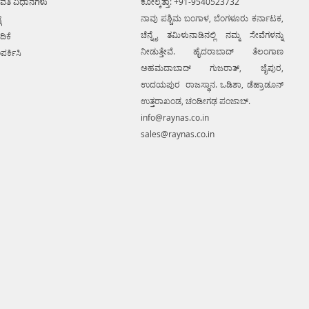
ವತಿ ವಿಧಾನಗಳು
ಕೋಲ್ಕತ್ತಾ: +91-9540523732
ion planning and damage
ನಾವು ಪಶ್ಚಿಮ ಬಂಗಾಳ, ಬೆಂಗಳೂರು ಕರ್ನಾಟಕ,
ೆ
ce.. We provide consolidated
ಚೆನ್ನೈ ತಮಿಳುನಾಡಿನಲ್ಲಿ ನಮ್ಮ ಸೇವೆಗಳನ್ನು
 solution to create detailed
ದಿಕೆ
 mapping of underground utility
ನೀಡುತ್ತೇವೆ. ಹೈದರಾಬಾದ್ ತೆಲಂಗಾಣ
ಪರ್ಕಿಸಿ
 GIS platform.This exercise helps
ಅಹಮದಾಬಾದ್ ಗುಜರಾತ್, ಜೈಪುರ,
tion of buried utilities (pipes,
ಉದಯಪುರ ರಾಜಸ್ಥಾನ. ಒಡಿಶಾ, ಡೆಹ್ರಾಡೂನ್
etc.) for excavation planning and
ಉತ್ತರಾಖಂಡ, ಚಂಡೀಗಢ ಪಂಜಾಬ್.
avoidance. Ground Penetrating
info@raynas.co.in
quipment for buying in India.
sales@raynas.co.in