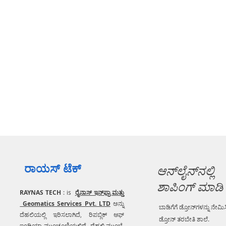
ರಾಯಸ್ ಟೆಕ್
ಆನ್‌ಲೈನ್‌ನಲ್ಲಿ
ಶಾಪಿಂಗ್ ಮಾಡಿ
RAYNAS TECH
: is
ರೈನಾಸ್ ಇನ್‌ಫ್ರಾ ಮತ್ತು
Geomatics Services Pvt. LTD
ಅನ್ನು
ಬಾಡಿಗೆಗೆ ಡ್ರೋನ್‌ಗಳನ್ನು ನೇಮಿಸ
ದೆಹಲಿಯಲ್ಲಿ ಇರಿಸಲಾಗಿದೆ, ರಿಪಬ್ಲಿಕ್ ಆಫ್
ಡ್ರೋನ್ ತರಬೇತಿ ಶಾಲೆ.
ಇಂಡಿಯಾ ಮುಂಚೂಣಿಯಲ್ಲಿದೆ ದೆಹಲಿ ಮುಂಬೈ,