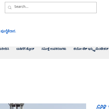
 ಪೂರೈಕೆದಾರ.
ಖರೀದಿಸಿ
ಬಾಡಿಗೆಗೆ ಡ್ರೋನ್
ಸಮೀಕ್ಷೆ ಉಪಕರಣಗಳು
ಜಿಯೋ-ಟೆಕ್ ಇನ್ಸ್ಟ್ರುಮೆಂಟೇಶನ್
GPR 