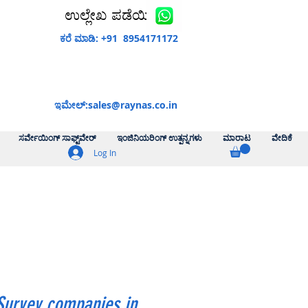
ಉಲ್ಲೇಖ ಪಡೆಯಿರಿ
ಕರೆ ಮಾಡಿ: +91 8954171172
ಇಮೇಲ್:
sales@raynas.co.in
ಸರ್ವೇಯಿಂಗ್ ಸಾಫ್ಟ್‌ವೇರ್
ಇಂಜಿನಿಯರಿಂಗ್ ಉತ್ಪನ್ನಗಳು
ಮಾರಾಟ
ವೇದಿಕೆ
Log In
Survey companies in