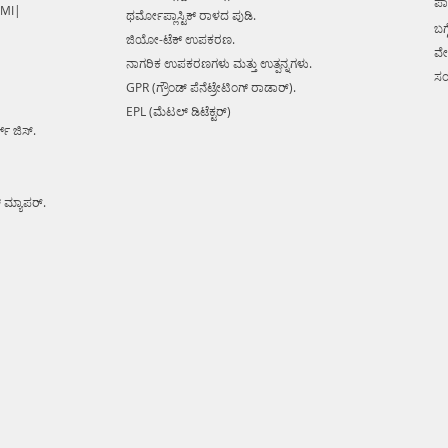
ಪಾ
excavat
 MI|
ಥರ್ಮೋಪ್ಲಾಸ್ಟಿಕ್ ರಾಳದ ಪುಡಿ.
ಬಗ್ಗ
avoidan
ಜಿಯೋ-ಟೆಕ್ ಉಪಕರಣ.
complete
ವೇ
ನಾಗರಿಕ ಉಪಕರಣಗಳು ಮತ್ತು ಉತ್ಪನ್ನಗಳು.
digital
ಸಂ
GPR (ಗ್ರೌಂಡ್ ಪೆನೆಟ್ರೇಟಿಂಗ್ ರಾಡಾರ್).
lines in
EPL (ಮೆಟಲ್ ಡಿಟೆಕ್ಟರ್)
in detec
ಕ್ ಜಿಸ್.
cables, 
damage 
Radar E
್ ಮ್ಯಾಪರ್.