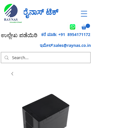
ರೈನಾಸ್ ಟೆಕ್
ಕರೆ ಮಾಡಿ: +91
8954171172
ಉಲ್ಲೇಖ ಪಡೆಯಿರಿ
ಇಮೇಲ್:
sales@raynas.co.in