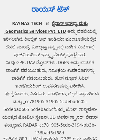
ರಾಯಸ್ ಟೆಕ್
RAYNAS TECH
: is
ರೈನಾಸ್ ಇನ್‌ಫ್ರಾ ಮತ್ತು
Geomatics Services Pvt. LTD
ಅನ್ನು ದೆಹಲಿಯಲ್ಲಿ
ಇರಿಸಲಾಗಿದೆ, ರಿಪಬ್ಲಿಕ್ ಆಫ್ ಇಂಡಿಯಾ ಮುಂಚೂಣಿಯಲ್ಲಿದೆ
ದೆಹಲಿ ಮುಂಬೈ, ಕೋಲ್ಕತ್ತಾ ಚೆನ್ನೈನಲ್ಲಿ ಬಾಡಿಗೆ ಸೇವೆಗಳಲ್ಲಿ
ಇಂಜಿನಿಯರಿಂಗ್ ಇನ್ಸ್ಟ್ರುಮೆಂಟ್ಸ್ ಪೂರೈಕೆದಾರ.
ನೀವು GPR, UAV ಡ್ರೋನ್‌ಗಳು, DGPS ಅನ್ನು ಬಾಡಿಗೆಗೆ
ಬಾಡಿಗೆಗೆ ಪಡೆಯಬಹುದು, ಸಮೀಕ್ಷೆಯ ಉಪಕರಣಗಳನ್ನು
ಬಾಡಿಗೆಗೆ ಪಡೆಯಬಹುದು. ಹೊಸ ಡ್ರೋನ್ ಸಿವಿಲ್
ಇಂಜಿನಿಯರಿಂಗ್ ಉಪಕರಣವನ್ನು ಖರೀದಿಸಿ.
ಪೂರೈಕೆದಾರರು, ವಿತರಕರು, ಕಂಪನಿಗಳು, ಚಿಲ್ಲರೆ ವ್ಯಾಪಾರಿಗಳು
ಮತ್ತು _cc781905-31905-5cdebad605-
5cdebad605-5cdebad5cf58d_ ಟೂಲ್ ಸಾಫ್ಟ್‌ವೇರ್
ಯಂತ್ರದ ಟೋಟಲ್ ಸ್ಟೇಷನ್, 3D ಲೇಸರ್ ಸ್ಕ್ಯಾನರ್, ಲಿಡಾರ್
ತಂತ್ರಜ್ಞಾನ, RADAR_cc781905-5cde-3194-bb3b-
136bad5cf58d.
ಬಾಡಿಗೆಗೆ GPR, UAV ಡ್ರೋನ್‌ಗಳು, DGPS ಅನ್ನು ಬಾಡಿಗೆಗೆ