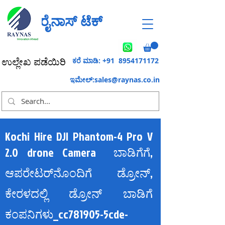
ರೈನಾಸ್ ಟೆಕ್
ಕರೆ ಮಾಡಿ: +91
8954171172
ಉಲ್ಲೇಖ ಪಡೆಯಿರಿ
ಇಮೇಲ್:
sales@raynas.co.in
Kochi Hire DJI Phantom-4 Pro V
2.0 drone Camera ಬಾಡಿಗೆಗೆ,
ಆಪರೇಟರ್‌ನೊಂದಿಗೆ ಡ್ರೋನ್,
ಕೇರಳದಲ್ಲಿ ಡ್ರೋನ್ ಬಾಡಿಗೆ
ಕಂಪನಿಗಳು_cc781905-5cde-