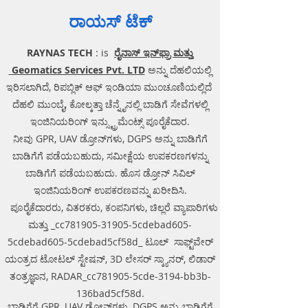
ರಾಯಸ್ ಟೆಕ್
RAYNAS TECH
: is
ರೈನಾಸ್ ಇನ್‌ಫ್ರಾ ಮತ್ತು
Geomatics Services Pvt. LTD
ಅನ್ನು ದೆಹಲಿಯಲ್ಲಿ
ಇರಿಸಲಾಗಿದೆ, ರಿಪಬ್ಲಿಕ್ ಆಫ್ ಇಂಡಿಯಾ ಮುಂಚೂಣಿಯಲ್ಲಿದೆ
ದೆಹಲಿ ಮುಂಬೈ, ಕೋಲ್ಕತ್ತಾ ಚೆನ್ನೈನಲ್ಲಿ ಬಾಡಿಗೆ ಸೇವೆಗಳಲ್ಲಿ
ಇಂಜಿನಿಯರಿಂಗ್ ಇನ್ಸ್ಟ್ರುಮೆಂಟ್ಸ್ ಪೂರೈಕೆದಾರ.
ನೀವು GPR, UAV ಡ್ರೋನ್‌ಗಳು, DGPS ಅನ್ನು ಬಾಡಿಗೆಗೆ
ಬಾಡಿಗೆಗೆ ಪಡೆಯಬಹುದು, ಸಮೀಕ್ಷೆಯ ಉಪಕರಣಗಳನ್ನು
ಬಾಡಿಗೆಗೆ ಪಡೆಯಬಹುದು. ಹೊಸ ಡ್ರೋನ್ ಸಿವಿಲ್
ಇಂಜಿನಿಯರಿಂಗ್ ಉಪಕರಣವನ್ನು ಖರೀದಿಸಿ.
ಪೂರೈಕೆದಾರರು, ವಿತರಕರು, ಕಂಪನಿಗಳು, ಚಿಲ್ಲರೆ ವ್ಯಾಪಾರಿಗಳು
ಮತ್ತು _cc781905-31905-5cdebad605-
5cdebad605-5cdebad5cf58d_ ಟೂಲ್ ಸಾಫ್ಟ್‌ವೇರ್
ಯಂತ್ರದ ಟೋಟಲ್ ಸ್ಟೇಷನ್, 3D ಲೇಸರ್ ಸ್ಕ್ಯಾನರ್, ಲಿಡಾರ್
ತಂತ್ರಜ್ಞಾನ, RADAR_cc781905-5cde-3194-bb3b-
136bad5cf58d.
ಬಾಡಿಗೆಗೆ GPR, UAV ಡ್ರೋನ್‌ಗಳು, DGPS ಅನ್ನು ಬಾಡಿಗೆಗೆ