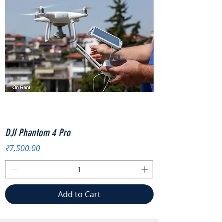
DJI Phantom 4 Pro
Price
₹7,500.00
Add to Cart