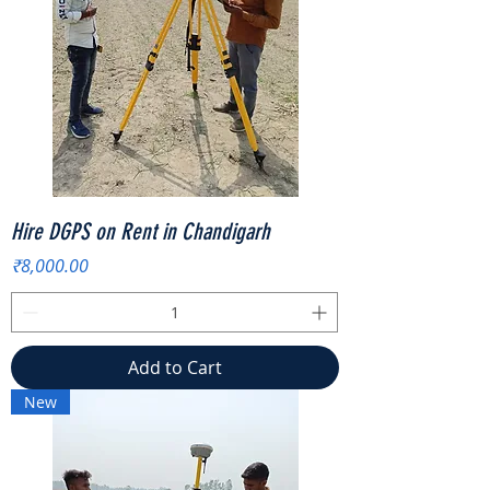
Hire DGPS on Rent in Chandigarh
Price
₹8,000.00
Add to Cart
New