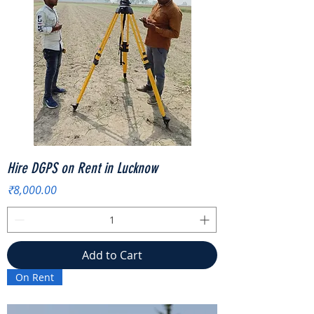
Hire DGPS on Rent in Lucknow
Price
₹8,000.00
Add to Cart
On Rent